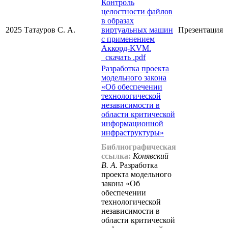
Контроль
целостности файлов
в образах
2025
Татауров С. А.
виртуальных машин
Презентация
с применением
Аккорд-KVM.
cкачать .pdf
Разработка проекта
модельного закона
«Об обеспечении
технологической
независимости в
области критической
информационной
инфраструктуры»
Библиографическая
ссылка:
Конявский
В. А.
Разработка
проекта модельного
закона «Об
обеспечении
технологической
независимости в
области критической