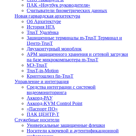
ПАК «Ноутбук руководителя»
Cчитыватели биометрических данных
Новая гарвардская архитектура
Об Архитектуре
История НГА
TrusT Удалёнка
Защищенные терминалы m-TrusT Терминал и
Центр-TrusT
Двухконтурный моноблок
АРМ защищенного хранения и сетевой загрузки
на базе микрокомпьютера m-TrusT
МЭ-TrusT
TrusT-in-Motion
Криптошлюз fin-TrusT
Управление и интеграция
Средства интеграции с системой
видеомониторинга
Аккорд-РАУ
Аккорд-KVM Control Point
«Паспорт ПО»
ПАК ЦЕНТР-Т
Служебные носители
Универсальные защищенные флешки
Носители ключевой и аутентификационной