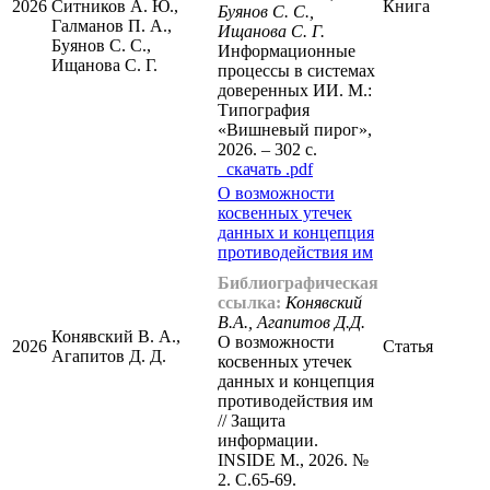
2026
Ситников А. Ю.,
Книга
Буянов С. С.,
Галманов П. А.,
Ищанова С. Г.
Буянов С. С.,
Информационные
Ищанова С. Г.
процессы в системах
доверенных ИИ. М.:
Типография
«Вишневый пирог»,
2026. – 302 с.
cкачать .pdf
О возможности
косвенных утечек
данных и концепция
противодействия им
Библиографическая
ссылка:
Конявский
В.А., Агапитов Д.Д.
Конявский В. А.,
О возможности
2026
Статья
Агапитов Д. Д.
косвенных утечек
данных и концепция
противодействия им
// Защита
информации.
INSIDE М., 2026. №
2. С.65-69.