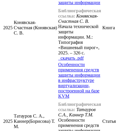
защиты информации
Библиографическая
ссылка:
Конявская-
Счастная С. В.
Конявская-
Начала технической
2025
Счастная (Конявская)
Книга
защиты
С. В.
информации. М.:
Типография
«Вишневый пирог»,
2025. – 326 с.
cкачать .pdf
Особенности
применения средств
защиты информации
в инфраструктуре
виртуализации,
построенной на базе
KVM
Библиографическая
ссылка:
Татауров
С.А., Каннер Т.М.
Татауров С. А.,
Особенности
2025
Каннер(Борисова) Т.
Статья
применения средств
М.
защиты информации