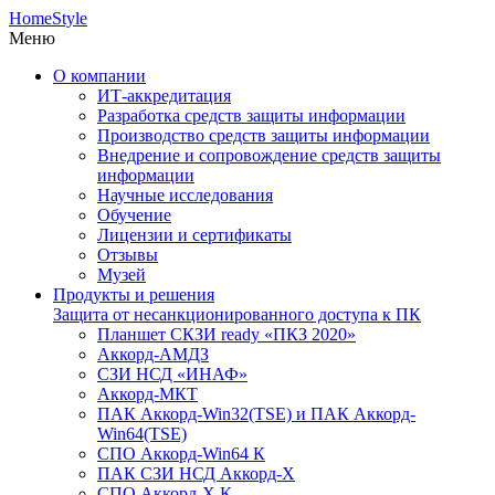
HomeStyle
Меню
О компании
ИТ-аккредитация
Разработка средств защиты информации
Производство средств защиты информации
Внедрение и сопровождение средств защиты
информации
Научные исследования
Обучение
Лицензии и сертификаты
Отзывы
Музей
Продукты и решения
Защита от несанкционированного доступа к ПК
Планшет СКЗИ ready «ПКЗ 2020»
Аккорд-АМДЗ
СЗИ НСД «ИНАФ»
Аккорд-МКТ
ПАК Аккорд-Win32(TSE) и ПАК Аккорд-
Win64(TSE)
СПО Аккорд-Win64 К
ПАК СЗИ НСД Аккорд-X
СПО Аккорд-X К