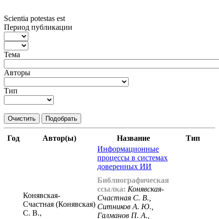
Scientia potestas est
Период публикации
Тема
Авторы
Тип
Очистить
Подобрать
Год
Автор(ы)
Название
Тип
Информационные
процессы в системах
доверенных ИИ
Библиографическая
ссылка:
Конявская-
Конявская-
Счастная С. В.,
Счастная (Конявская)
Ситников А. Ю.,
С. В.,
Галманов П. А.,