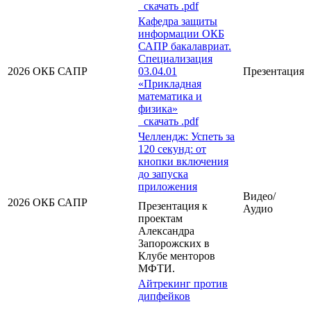
cкачать .pdf
Кафедра защиты
информации ОКБ
САПР бакалавриат.
Специализация
2026
ОКБ САПР
03.04.01
Презентация
«Прикладная
математика и
физика»
cкачать .pdf
Челлендж: Успеть за
120 секунд: от
кнопки включения
до запуска
приложения
Видео/
2026
ОКБ САПР
Презентация к
Аудио
проектам
Александра
Запорожских в
Клубе менторов
МФТИ.
Айтрекинг против
дипфейков