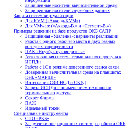
информации
Защищенные носители вычислительной среды
Защищенные носители служебных данных
Защита систем виртуализации
Для KVM («Аккорд-KVM»)
Для VMware («Аккорд-В.» и «Сегмент-В.»)
Примеры решений на базе продуктов ОКБ САПР
Защищённая «Удалёнка»: варианты реализации
Работа с одного рабочего места в двух разных
контурах защищенности
ПАК «Ноутбук руководителя»
Аттестованная система терминального доступа к
ИСПДн
Работа с 1С в режиме доверенного сеанса связи
Доверенная вычислительная среда на планшетах
Dell. «МАРШ!»
Интеграция СЗИ НСД и СКУД
Защита ИСПДн с применением технологии
терминального доступа
Секрет Фирмы
ПАЖ
Идеальный токен
Специальные инструменты
СПО «РКБ»
Загрузчики операционных систем разработки ОКБ