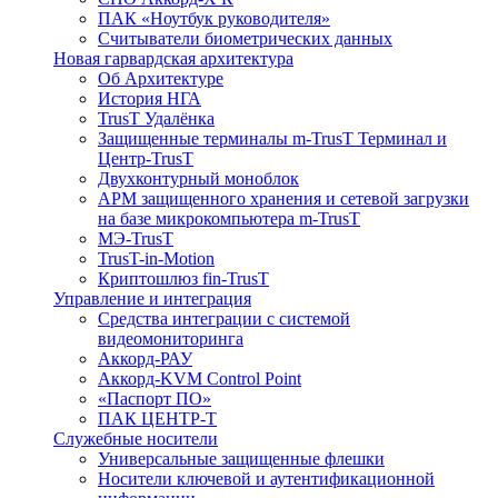
ПАК «Ноутбук руководителя»
Cчитыватели биометрических данных
Новая гарвардская архитектура
Об Архитектуре
История НГА
TrusT Удалёнка
Защищенные терминалы m-TrusT Терминал и
Центр-TrusT
Двухконтурный моноблок
АРМ защищенного хранения и сетевой загрузки
на базе микрокомпьютера m-TrusT
МЭ-TrusT
TrusT-in-Motion
Криптошлюз fin-TrusT
Управление и интеграция
Средства интеграции с системой
видеомониторинга
Аккорд-РАУ
Аккорд-KVM Control Point
«Паспорт ПО»
ПАК ЦЕНТР-Т
Служебные носители
Универсальные защищенные флешки
Носители ключевой и аутентификационной