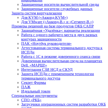
информации
Защищенные носители вычислительной среды
Защищенные носители служебных данных
Защита систем виртуализации
Для KVM («Аккорд-KVM»)
Для VMware («Аккорд-В.» и «Сегмент-В.»)
Примеры решений на базе продуктов ОКБ САПР
Защищённая «Удалёнка»: варианты реализации
Работа с одного рабочего места в двух разных
контурах защищенности
ПАК «Ноутбук руководителя»
Аттестованная система терминального доступа к
ИСПДн
Работа с 1С в режиме доверенного сеанса связи
Доверенная вычислительная среда на планшетах
Dell. «МАРШ!»
Интеграция СЗИ НСД и СКУД
Защита ИСПДн с применением технологии
терминального доступа
Секрет Фирмы
ПАЖ
Идеальный токен
Специальные инструменты
СПО «РКБ»
Загрузчики операционных систем разработки ОКБ