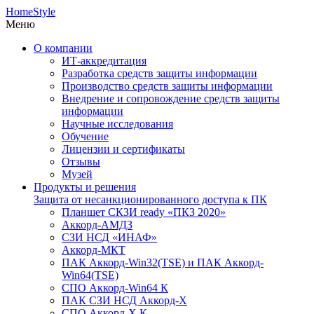
HomeStyle
Меню
О компании
ИТ-аккредитация
Разработка средств защиты информации
Производство средств защиты информации
Внедрение и сопровождение средств защиты
информации
Научные исследования
Обучение
Лицензии и сертификаты
Отзывы
Музей
Продукты и решения
Защита от несанкционированного доступа к ПК
Планшет СКЗИ ready «ПКЗ 2020»
Аккорд-АМДЗ
СЗИ НСД «ИНАФ»
Аккорд-МКТ
ПАК Аккорд-Win32(TSE) и ПАК Аккорд-
Win64(TSE)
СПО Аккорд-Win64 К
ПАК СЗИ НСД Аккорд-X
СПО Аккорд-X К