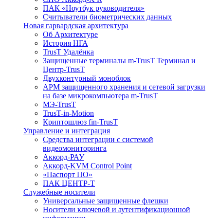
ПАК «Ноутбук руководителя»
Cчитыватели биометрических данных
Новая гарвардская архитектура
Об Архитектуре
История НГА
TrusT Удалёнка
Защищенные терминалы m-TrusT Терминал и
Центр-TrusT
Двухконтурный моноблок
АРМ защищенного хранения и сетевой загрузки
на базе микрокомпьютера m-TrusT
МЭ-TrusT
TrusT-in-Motion
Криптошлюз fin-TrusT
Управление и интеграция
Средства интеграции с системой
видеомониторинга
Аккорд-РАУ
Аккорд-KVM Control Point
«Паспорт ПО»
ПАК ЦЕНТР-Т
Служебные носители
Универсальные защищенные флешки
Носители ключевой и аутентификационной