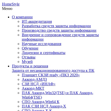
HomeStyle
Меню
О компании
ИТ-аккредитация
Разработка средств защиты информации
Производство средств защиты информации
Внедрение и сопровождение средств защиты
информации
Научные исследования
Обучение
Лицензии и сертификаты
Отзывы
Музей
Продукты и решения
Защита от несанкционированного доступа к ПК
Планшет СКЗИ ready «ПКЗ 2020»
Аккорд-АМДЗ
СЗИ НСД «ИНАФ»
Аккорд-МКТ
ПАК Аккорд-Win32(TSE) и ПАК Аккорд-
Win64(TSE)
СПО Аккорд-Win64 К
ПАК СЗИ НСД Аккорд-X
СПО Аккорд-X К