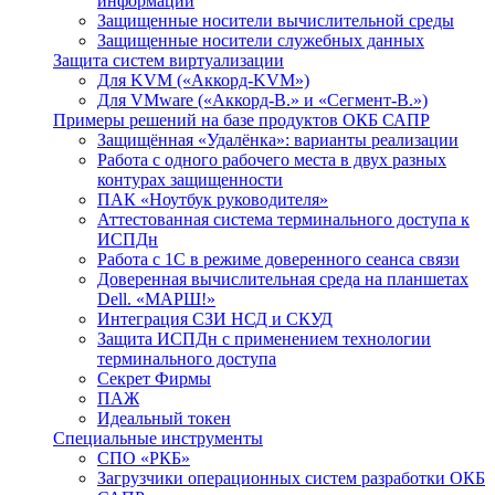
информации
Защищенные носители вычислительной среды
Защищенные носители служебных данных
Защита систем виртуализации
Для KVM («Аккорд-KVM»)
Для VMware («Аккорд-В.» и «Сегмент-В.»)
Примеры решений на базе продуктов ОКБ САПР
Защищённая «Удалёнка»: варианты реализации
Работа с одного рабочего места в двух разных
контурах защищенности
ПАК «Ноутбук руководителя»
Аттестованная система терминального доступа к
ИСПДн
Работа с 1С в режиме доверенного сеанса связи
Доверенная вычислительная среда на планшетах
Dell. «МАРШ!»
Интеграция СЗИ НСД и СКУД
Защита ИСПДн с применением технологии
терминального доступа
Секрет Фирмы
ПАЖ
Идеальный токен
Специальные инструменты
СПО «РКБ»
Загрузчики операционных систем разработки ОКБ