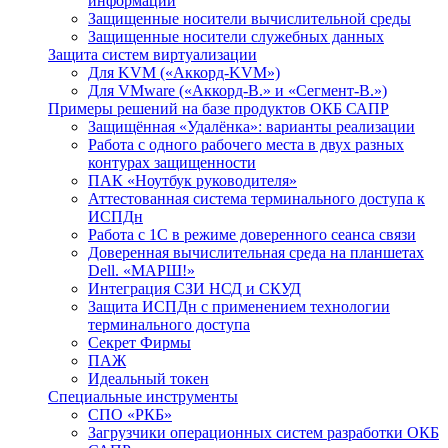
информации
Защищенные носители вычислительной среды
Защищенные носители служебных данных
Защита систем виртуализации
Для KVM («Аккорд-KVM»)
Для VMware («Аккорд-В.» и «Сегмент-В.»)
Примеры решений на базе продуктов ОКБ САПР
Защищённая «Удалёнка»: варианты реализации
Работа с одного рабочего места в двух разных
контурах защищенности
ПАК «Ноутбук руководителя»
Аттестованная система терминального доступа к
ИСПДн
Работа с 1С в режиме доверенного сеанса связи
Доверенная вычислительная среда на планшетах
Dell. «МАРШ!»
Интеграция СЗИ НСД и СКУД
Защита ИСПДн с применением технологии
терминального доступа
Секрет Фирмы
ПАЖ
Идеальный токен
Специальные инструменты
СПО «РКБ»
Загрузчики операционных систем разработки ОКБ