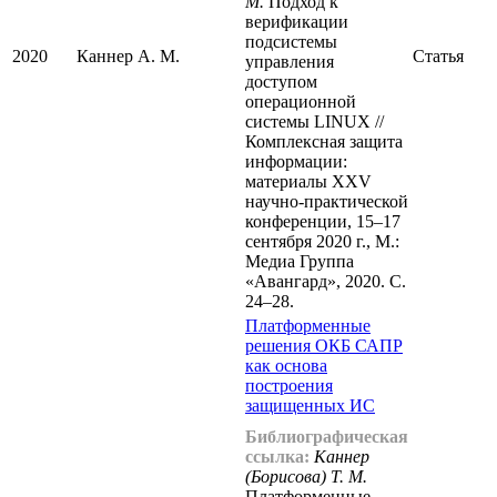
М.
Подход к
верификации
подсистемы
2020
Каннер А. М.
Статья
управления
доступом
операционной
системы LINUX //
Комплексная защита
информации:
материалы XXV
научно-практической
конференции, 15–17
сентября 2020 г., М.:
Медиа Группа
«Авангард», 2020. С.
24–28.
Платформенные
решения ОКБ САПР
как основа
построения
защищенных ИС
Библиографическая
ссылка:
Каннер
(Борисова) Т. М.
Платформенные