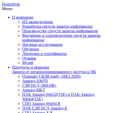
HomeStyle
Меню
О компании
ИТ-аккредитация
Разработка средств защиты информации
Производство средств защиты информации
Внедрение и сопровождение средств защиты
информации
Научные исследования
Обучение
Лицензии и сертификаты
Отзывы
Музей
Продукты и решения
Защита от несанкционированного доступа к ПК
Планшет СКЗИ ready «ПКЗ 2020»
Аккорд-АМДЗ
СЗИ НСД «ИНАФ»
Аккорд-МКТ
ПАК Аккорд-Win32(TSE) и ПАК Аккорд-
Win64(TSE)
СПО Аккорд-Win64 К
ПАК СЗИ НСД Аккорд-X
СПО Аккорд-X К