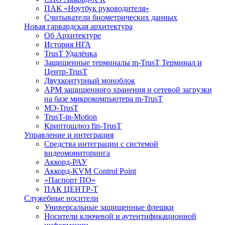
ПАК «Ноутбук руководителя»
Cчитыватели биометрических данных
Новая гарвардская архитектура
Об Архитектуре
История НГА
TrusT Удалёнка
Защищенные терминалы m-TrusT Терминал и
Центр-TrusT
Двухконтурный моноблок
АРМ защищенного хранения и сетевой загрузки
на базе микрокомпьютера m-TrusT
МЭ-TrusT
TrusT-in-Motion
Криптошлюз fin-TrusT
Управление и интеграция
Средства интеграции с системой
видеомониторинга
Аккорд-РАУ
Аккорд-KVM Control Point
«Паспорт ПО»
ПАК ЦЕНТР-Т
Служебные носители
Универсальные защищенные флешки
Носители ключевой и аутентификационной