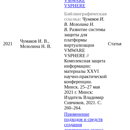
VMWARE
VSPHERE
Библиографическая
ссылка:
Чумаков И.
В. Мозолина Н.
В.
Развитие системы
защиты для
платформы
Чумаков И. В.,
2021
Статья
виртуализации
Мозолина Н. В.
VMWARE
VSPHERE //
Комплексная защита
информации:
материалы XXVI
научно-практической
конференции.
Минск. 25–27 мая
2021 г. Минск:
Издатель Владимир
Сивчиков, 2021. С.
260–264.
Применение
подходов и средств
создания
доверенного сеанса