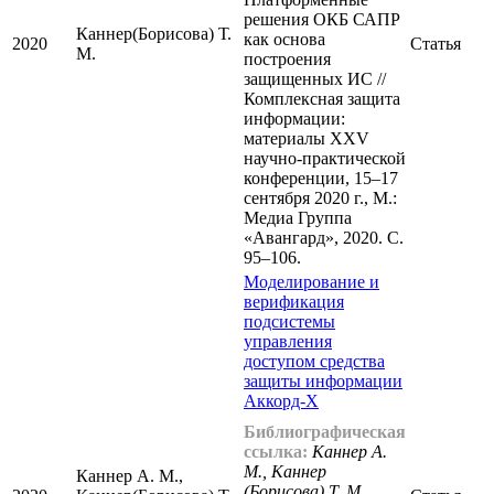
решения ОКБ САПР
Каннер(Борисова) Т.
как основа
2020
Статья
М.
построения
защищенных ИС //
Комплексная защита
информации:
материалы XXV
научно-практической
конференции, 15–17
сентября 2020 г., М.:
Медиа Группа
«Авангард», 2020. С.
95–106.
Моделирование и
верификация
подсистемы
управления
доступом средства
защиты информации
Аккорд-Х
Библиографическая
ссылка:
Каннер А.
М., Каннер
Каннер А. М.,
(Борисова) Т. М.