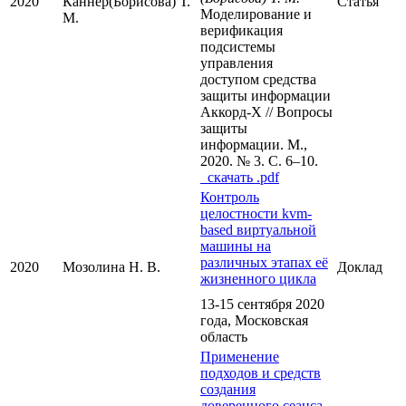
2020
Каннер(Борисова) Т.
Статья
Моделирование и
М.
верификация
подсистемы
управления
доступом средства
защиты информации
Аккорд-Х // Вопросы
защиты
информации. М.,
2020. № 3. С. 6–10.
cкачать .pdf
Контроль
целостности kvm-
based виртуальной
машины на
различных этапах её
2020
Мозолина Н. В.
Доклад
жизненного цикла
13-15 сентября 2020
года, Московская
область
Применение
подходов и средств
создания
доверенного сеанса