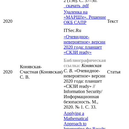
2 (156). С. 37–50.
cкачать .pdf
Удаленка на
«МАРШ!е». Решение
2020
Текст
ОКБ САПР
ITSec.Ru
«Очевидное-
невероятное» версии
2020 года: планшет
«СКЗИ ready»
Библиографическая
ссылка:
Конявская
Конявская-
С. В.
«Очевидное-
2020
Счастная (Конявская)
Статья
невероятное» версии
С. В.
2020 года: планшет
«СКЗИ ready» //
Information Security/
Информационная
безопасность. М.,
2020. № 1. С. 33.
Applying a
Mathematical
Approach to
Interpreting the Results