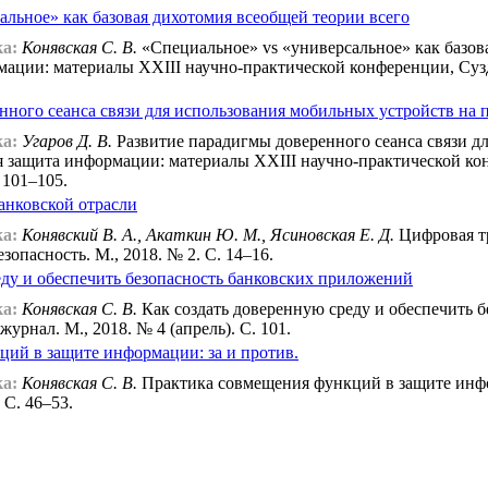
альное» как базовая дихотомия всеобщей теории всего
а:
Конявская С. В.
«Специальное» vs «универсальное» как базова
ации: материалы XXIII научно-практической конференции, Сузда
нного сеанса связи для использования мобильных устройств на
а:
Угаров Д. В.
Развитие парадигмы доверенного сеанса связи д
я защита информации: материалы XXIII научно-практической конф
 101–105.
анковской отрасли
а:
Конявский В. А., Акаткин Ю. М., Ясиновская Е. Д.
Цифровая тр
зопасность. М., 2018. № 2. С. 14–16.
еду и обеспечить безопасность банковских приложений
а:
Конявская С. В.
Как создать доверенную среду и обеспечить б
рнал. М., 2018. № 4 (апрель). С. 101.
ий в защите информации: за и против.
а:
Конявская С. В.
Практика совмещения функций в защите инфо
 С. 46–53.