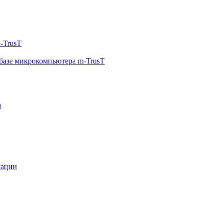
-TrusT
базе микрокомпьютера m-TrusT
а
мации