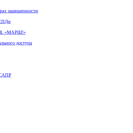
турах защищенности
ИСПДн
ell. «МАРШ!»
льного доступа
 САПР