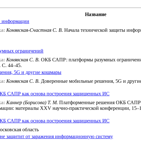
Название
ы информации
а:
Конявская-Счастная С. В.
Начала технической защиты инфор
умных ограничений
а:
Конявская С. В.
ОКБ САПР: платформы разумных ограничений 
. С. 44–45.
ения, 5G и другие кошмары
а:
Конявская С. В.
Доверенные мобильные решения, 5G и другие 
КБ САПР как основа построения защищенных ИС
а:
Каннер (Борисова) Т. М.
Платформенные решения ОКБ САПР к
ации: материалы XXV научно-практической конференции, 15–17 
КБ САПР как основа построения защищенных ИС
Московская область
 не защитит от заражения информационную систему