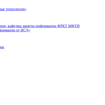
ые технологии»
вания» кафедры защиты информации ФРКТ МФТИ
нформации от НСД»
ции