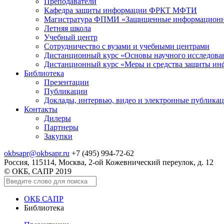
Преподаватели
Кафедра защиты информации ФРКТ МФТИ
Магистратура ФПМИ «Защищенные информационн
Летняя школа
Учебный центр
Сотрудничество с вузами и учебными центрами
Дистанционный курс «Основы научного исследо
Дистанционный курс «Меры и средства защиты и
Библиотека
Презентации
Публикации
Доклады, интервью, видео и электронные публика
Контакты
Дилеры
Партнеры
Закупки
okbsapr@okbsapr.ru
+7 (495) 994-72-62
Россия, 115114, Москва, 2-ой Кожевнический переулок, д. 12
© ОКБ, САПР 2019
ОКБ САПР
Библиотека