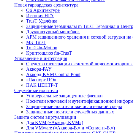
Новая гарвардская архитектура
Об Архитектуре
История НГА
TrusT Удалёнка
Защищенные терминалы m-TrusT Терминал и Центр
Двухконтурный моноблок
АРМ защищенного хранения и сетевой загрузки на 
МЭ-TrusT
TrusT-in-Motion
Криптошлюз fin-TrusT
Управление и интеграция
Средства интеграции с системой видеомониторинг
Аккорд-РАУ
Аккорд-KVM Control Point
«Паспорт ПО»
ПАК ЦЕНТР-Т
Служебные носители
Универсальные защищенные флешки
Носители ключевой и аутентификационной инфор
Защищенные носители вычислительной среды
Защищенные носители служебных данных
Защита систем виртуализации
Для KVM («Аккорд-KVM»)
Для VMware («Аккорд-В.» и «Сегмент-В.»)