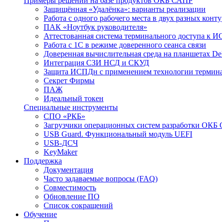
Примеры решений на базе продуктов ОКБ САПР
Защищённая «Удалёнка»: варианты реализации
Работа с одного рабочего места в двух разных кон
ПАК «Ноутбук руководителя»
Аттестованная система терминального доступа к 
Работа с 1С в режиме доверенного сеанса связи
Доверенная вычислительная среда на планшетах D
Интеграция СЗИ НСД и СКУД
Защита ИСПДн с применением технологии термина
Секрет Фирмы
ПАЖ
Идеальный токен
Специальные инструменты
СПО «РКБ»
Загрузчики операционных систем разработки ОКБ
USB Guard. Функциональный модуль UEFI
USB-ДСЧ
KeyMaker
Поддержка
Документация
Часто задаваемые вопросы (FAQ)
Совместимость
Обновление ПО
Список сокращений
Обучение