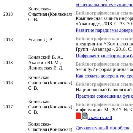
«Специальное» vs «универс
Конявская-
Библиографическая ссылк
2018
Счастная (Конявская)
Комплексная защита информ
С. В.
«Авангард», 2018. С. 33–39.
Развитие парадигмы довере
Библиографическая ссылк
2018
Угаров Д. В.
предприятии // Комплексна
Групп «Авангард», 2018. С.
Цифровая трансформация б
Конявский В. А.,
2018
Акаткин Ю. М.,
Библиографическая ссылк
Ясиновская Е. Д.
Security/Информационная бе
Как создать доверенную ср
Конявская-
2018
Счастная (Конявская)
Библиографическая ссылк
С. В.
Национальный банковский жу
Практика совмещения функц
Конявская-
Библиографическая ссылк
2017
Счастная (Конявская)
информации. М., 2017. № 3.
С. В.
cкачать .pdf
Конявская-
Двухконтурный моноблок
Счастная (Конявская)