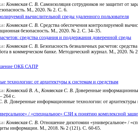
а:
Конявская С. В.
Самоизоляция сотрудников не защитит от зар
опасность. М., 2020. № 2. С. 6.
ролируемой вычислительной среды удаленного пользователя
а:
Конявская С. В.
Средства обеспечения контролируемой вычисл
ационная безопасность. М., 2020. № 2. С. 34–35.
расчетов: средства создания и поддержания доверенной среды
а:
Конявская С. В.
Безопасность безналичных расчетов: средства
ота в коммерческом банке. Методический журнал. М., 2020. № 2 (
ешение ОКБ САПР
 технологии: от архитектуры к системам и средствам
а:
Конявский В. А., Конявская С. В.
Доверенные информационные 
– 264 с.
. В.
Доверенные информационные технологии: от архитектуры к с
версальное» / «специальное» СЗИ к понятию комплексной защ
а:
Конявская С. В.
Отношение дихотомии «универсальное» / «с
ты информации. М., 2018. № 2 (121). С. 60-65.