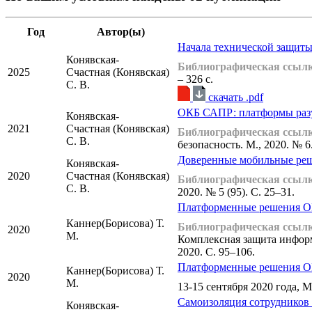
Год
Автор(ы)
Начала технической защит
Конявская-
Библиографическая ссылк
2025
Счастная (Конявская)
– 326 с.
С. В.
cкачать .pdf
ОКБ САПР: платформы раз
Конявская-
2021
Счастная (Конявская)
Библиографическая ссылк
С. В.
безопасность. М., 2020. № 6
Доверенные мобильные реш
Конявская-
2020
Счастная (Конявская)
Библиографическая ссылк
С. В.
2020. № 5 (95). С. 25–31.
Платформенные решения О
Каннер(Борисова) Т.
Библиографическая ссылк
2020
М.
Комплексная защита информ
2020. С. 95–106.
Платформенные решения О
Каннер(Борисова) Т.
2020
М.
13-15 сентября 2020 года, 
Самоизоляция сотрудников
Конявская-