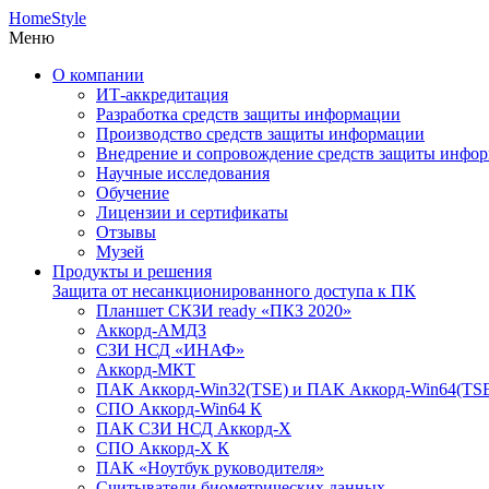
HomeStyle
Меню
О компании
ИТ-аккредитация
Разработка средств защиты информации
Производство средств защиты информации
Внедрение и сопровождение средств защиты инфо
Научные исследования
Обучение
Лицензии и сертификаты
Отзывы
Музей
Продукты и решения
Защита от несанкционированного доступа к ПК
Планшет СКЗИ ready «ПКЗ 2020»
Аккорд-АМДЗ
СЗИ НСД «ИНАФ»
Аккорд-МКТ
ПАК Аккорд-Win32(TSE) и ПАК Аккорд-Win64(TS
СПО Аккорд-Win64 К
ПАК СЗИ НСД Аккорд-X
СПО Аккорд-X К
ПАК «Ноутбук руководителя»
Cчитыватели биометрических данных