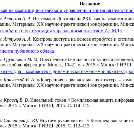
Название
 как на композицию перехвата управления и контроля целостнос
:
Алтухов А. А.
Неатомарный взгляд на РКБ, как на композицию 
ции. Материалы XX научно-практической конференции. Минск, 
е атрибутов и оптимизация управления множеством АПМДЗ
:
Алтухов А. А.
Контроль доступа на основе атрибутов и оптим
ции. Материалы XX научно-практической конференции. Минск, 
лиента публичного облака
:
Грунтович М. М.
Обеспечение безопасности клиента публично
ческой конференции. Минск, 19–21 мая 2015 г. Минск: РИВШ, 2
рхитектура – компьютер с динамически изменяемой архитектурой
:
Конявский В. А.
«Доверенная гарвардская» архитектура – комп
ции. Материалы XX научно-практической конференции. Минск, 
:
Кравец В. В.
Идеальный токен // Комплексная защита информ
ая 2015 г. Минск: РИВШ, 2015. С. 114–115.
:
Счастный Д. Ю.
Ноутбук руководителя // Комплексная защит
ая 2015 г. Минск: РИВШ, 2015. С. 112–113.