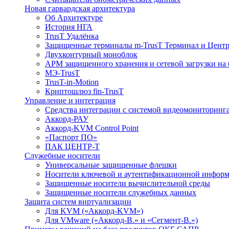
Новая гарвардская архитектура
Об Архитектуре
История НГА
TrusT Удалёнка
Защищенные терминалы m-TrusT Терминал и Центр
Двухконтурный моноблок
АРМ защищенного хранения и сетевой загрузки на 
МЭ-TrusT
TrusT-in-Motion
Криптошлюз fin-TrusT
Управление и интеграция
Средства интеграции с системой видеомониторинг
Аккорд-РАУ
Аккорд-KVM Control Point
«Паспорт ПО»
ПАК ЦЕНТР-Т
Служебные носители
Универсальные защищенные флешки
Носители ключевой и аутентификационной инфор
Защищенные носители вычислительной среды
Защищенные носители служебных данных
Защита систем виртуализации
Для KVM («Аккорд-KVM»)
Для VMware («Аккорд-В.» и «Сегмент-В.»)