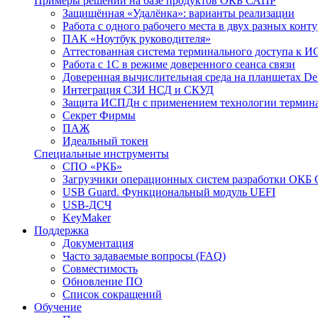
Примеры решений на базе продуктов ОКБ САПР
Защищённая «Удалёнка»: варианты реализации
Работа с одного рабочего места в двух разных кон
ПАК «Ноутбук руководителя»
Аттестованная система терминального доступа к 
Работа с 1С в режиме доверенного сеанса связи
Доверенная вычислительная среда на планшетах D
Интеграция СЗИ НСД и СКУД
Защита ИСПДн с применением технологии термина
Секрет Фирмы
ПАЖ
Идеальный токен
Специальные инструменты
СПО «РКБ»
Загрузчики операционных систем разработки ОКБ
USB Guard. Функциональный модуль UEFI
USB-ДСЧ
KeyMaker
Поддержка
Документация
Часто задаваемые вопросы (FAQ)
Совместимость
Обновление ПО
Список сокращений
Обучение