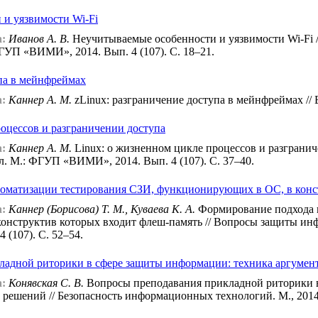
и уязвимости Wi-Fi
:
Иванов А. В.
Неучитываемые особенности и уязвимости Wi-Fi 
ГУП «ВИМИ», 2014. Вып. 4 (107). С. 18–21.
упа в мейнфреймах
:
Каннер А. М.
zLinux: разграничение доступа в мейнфреймах //
роцессов и разграничении доступа
:
Каннер А. М.
Linux: о жизненном цикле процессов и разграни
. М.: ФГУП «ВИМИ», 2014. Вып. 4 (107). С. 37–40.
томатизации тестирования СЗИ, функционирующих в ОС, в конс
:
Каннер (Борисова) Т. М., Куваева К. А.
Формирование подхода к
нструктив которых входит флеш-память // Вопросы защиты инф
(107). С. 52–54.
ладной риторики в сфере защиты информации: техника аргуме
:
Конявская С. В.
Вопросы преподавания прикладной риторики в
решений // Безопасность информационных технологий. М., 2014.