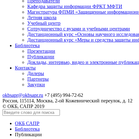
Преподаватели
Кафедра защиты информации ФРКТ МФТИ
Магистратура ФПМИ «Защищенные информационн
Летняя школа
Учебный центр
Сотрудничество с вузами и учебными центрами
Дистанционный курс «Основы научного исследо
Дистанционный курс «Меры и средства защиты и
Библиотека
Презентации
Публикации
Доклады, интервью, видео и электронные публика
Контакты
Дилеры
Партнеры
Закупки
okbsapr@okbsapr.ru
+7 (495) 994-72-62
Россия, 115114, Москва, 2-ой Кожевнический переулок, д. 12
© ОКБ, САПР 2019
ОКБ САПР
Библиотека
Публикации