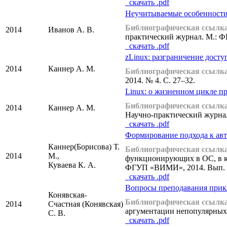
cкачать .pdf
Неучитываемые особенности 
Библиографическая ссылка
2014
Иванов А. В.
практический журнал. М.: Ф
cкачать .pdf
zLinux: разграничение дост
2014
Каннер А. М.
Библиографическая ссылка
2014. № 4. С. 27–32.
Linux: о жизненном цикле п
Библиографическая ссылка
2014
Каннер А. М.
Научно-практический журнал
cкачать .pdf
Формирование подхода к ав
Каннер(Борисова) Т.
Библиографическая ссылка
2014
М.,
функционирующих в ОС, в ко
Куваева К. А.
ФГУП «ВИМИ», 2014. Вып. 4 
cкачать .pdf
Вопросы преподавания прик
Конявская-
Библиографическая ссылка
2014
Счастная (Конявская)
аргументации непопулярных 
С. В.
cкачать .pdf