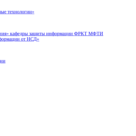
ые технологии»
вания» кафедры защиты информации ФРКТ МФТИ
нформации от НСД»
ции