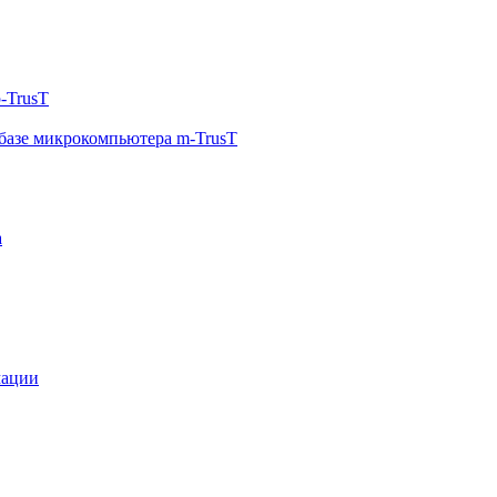
-TrusT
базе микрокомпьютера m-TrusT
а
мации