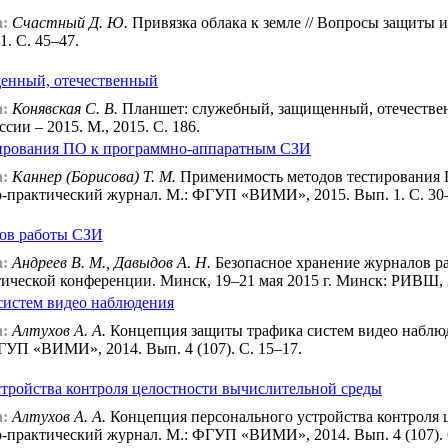
:
Счастный Д. Ю.
Привязка облака к земле // Вопросы защиты 
. С. 45–47.
енный, отечественный
:
Конявская С. В.
Планшет: служебный, защищенный, отечествен
и – 2015. М., 2015. С. 186.
ирования ПО к программно-аппаратным СЗИ
:
Каннер (Борисова) Т. М.
Применимость методов тестирования 
-практический журнал. М.: ФГУП «ВИМИ», 2015. Вып. 1. С. 30
лов работы СЗИ
:
Андреев В. М., Давыдов А. Н.
Безопасное хранение журналов р
ческой конференции. Минск, 19–21 мая 2015 г. Минск: РИВШ, 2
систем видео наблюдения
:
Алтухов А. А.
Концепция защиты трафика систем видео наблю
ГУП «ВИМИ», 2014. Вып. 4 (107). С. 15–17.
тройства контроля целостности вычислительной среды
:
Алтухов А. А.
Концепция персонального устройства контроля 
практический журнал. М.: ФГУП «ВИМИ», 2014. Вып. 4 (107). 