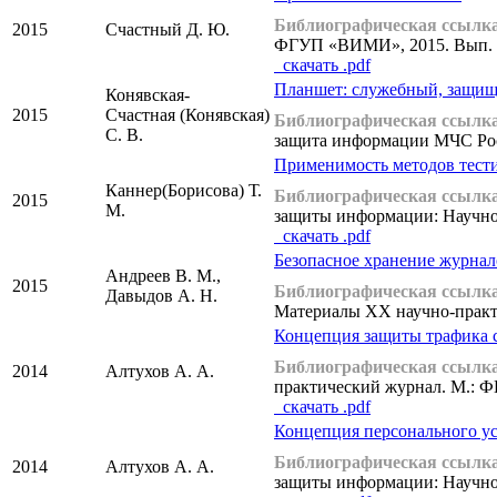
Библиографическая ссылка
2015
Счастный Д. Ю.
ФГУП «ВИМИ», 2015. Вып. 1
cкачать .pdf
Планшет: служебный, защищ
Конявская-
2015
Счастная (Конявская)
Библиографическая ссылка
С. В.
защита информации МЧС Росси
Применимость методов тест
Каннер(Борисова) Т.
Библиографическая ссылка
2015
М.
защиты информации: Научно
cкачать .pdf
Безопасное хранение журна
Андреев В. М.,
2015
Библиографическая ссылка
Давыдов А. Н.
Материалы XX научно-практи
Концепция защиты трафика 
Библиографическая ссылка
2014
Алтухов А. А.
практический журнал. М.: Ф
cкачать .pdf
Концепция персонального ус
Библиографическая ссылка
2014
Алтухов А. А.
защиты информации: Научно-