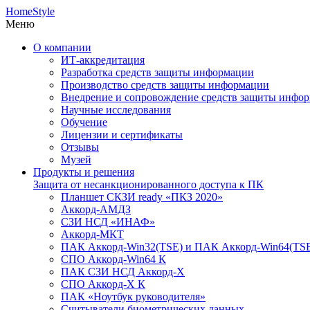
HomeStyle
Меню
О компании
ИТ-аккредитация
Разработка средств защиты информации
Производство средств защиты информации
Внедрение и сопровождение средств защиты инфо
Научные исследования
Обучение
Лицензии и сертификаты
Отзывы
Музей
Продукты и решения
Защита от несанкционированного доступа к ПК
Планшет СКЗИ ready «ПКЗ 2020»
Аккорд-АМДЗ
СЗИ НСД «ИНАФ»
Аккорд-МКТ
ПАК Аккорд-Win32(TSE) и ПАК Аккорд-Win64(TS
СПО Аккорд-Win64 К
ПАК СЗИ НСД Аккорд-X
СПО Аккорд-X К
ПАК «Ноутбук руководителя»
Cчитыватели биометрических данных