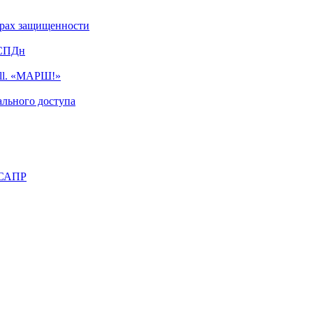
турах защищенности
ИСПДн
ell. «МАРШ!»
льного доступа
 САПР