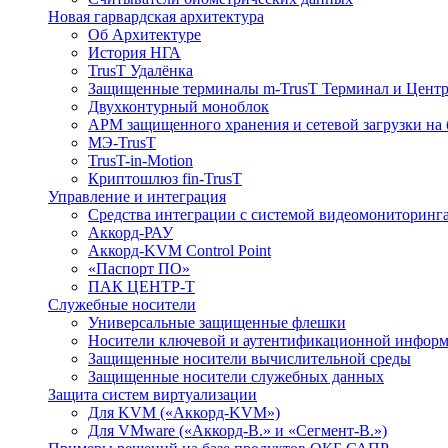
Новая гарвардская архитектура
Об Архитектуре
История НГА
TrusT Удалёнка
Защищенные терминалы m-TrusT Терминал и Центр
Двухконтурный моноблок
АРМ защищенного хранения и сетевой загрузки на 
МЭ-TrusT
TrusT-in-Motion
Криптошлюз fin-TrusT
Управление и интеграция
Средства интеграции с системой видеомониторинг
Аккорд-РАУ
Аккорд-KVM Control Point
«Паспорт ПО»
ПАК ЦЕНТР-Т
Служебные носители
Универсальные защищенные флешки
Носители ключевой и аутентификационной инфор
Защищенные носители вычислительной среды
Защищенные носители служебных данных
Защита систем виртуализации
Для KVM («Аккорд-KVM»)
Для VMware («Аккорд-В.» и «Сегмент-В.»)