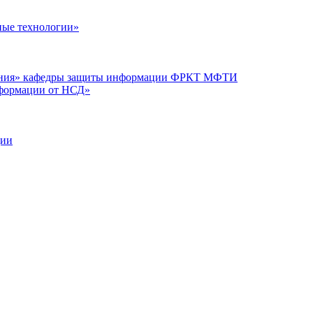
ые технологии»
вания» кафедры защиты информации ФРКТ МФТИ
нформации от НСД»
ции