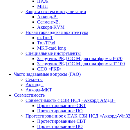
ПАЖ
МНЛ
Защита систем виртуализации
Аккорд-В.
Сегмент-В.
Аккорд-KVM
Новая гарвардская архитектура
m-TrusT
TrusTPad
MKT-card long
Специальные инструменты
Загрузчик РЕД ОС М для платформы Р670
Загрузчик РЕД ОС М для платформы Т1100
СПО «РКБ»
Часто задаваемые вопросы (FAQ)
Секреты
Аккорды
Аккорд-МКТ
Совместимость
Совместимость с СЗИ НСД «Аккорд-АМДЗ»
Протестированные СВТ
Протестированное ПО
Протестированное с ПАК СЗИ НСД «Аккорд-Win32
Протестированные СВТ
Протестированное ПО