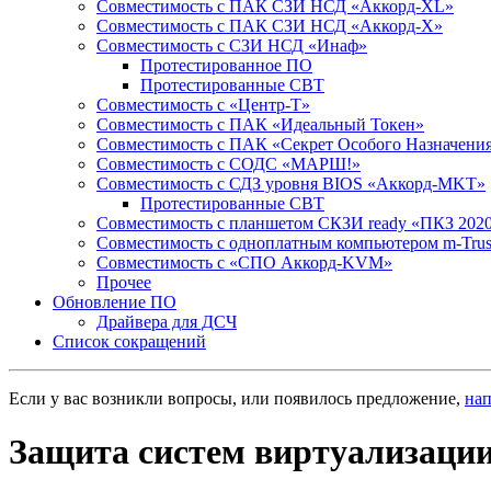
Совместимость с ПАК СЗИ НСД «Аккорд-ХL»
Совместимость с ПАК СЗИ НСД «Аккорд-Х»
Совместимость с СЗИ НСД «Инаф»
Протестированное ПО
Протестированные СВТ
Совместимость с «Центр-Т»
Совместимость с ПАК «Идеальный Токен»
Совместимость с ПАК «Секрет Особого Назначени
Cовместимость с СОДС «МАРШ!»
Совместимость с СДЗ уровня BIOS «Аккорд-MKT»
Протестированные СВТ
Совместимость с планшетом СКЗИ ready «ПКЗ 202
Совместимость с одноплатным компьютером m-Tru
Совместимость с «СПО Аккорд-KVM»
Прочее
Обновление ПО
Драйвера для ДСЧ
Список сокращений
Если у вас возникли вопросы, или появилось предложение,
на
Защита систем виртуализаци