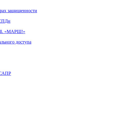
турах защищенности
ИСПДн
ell. «МАРШ!»
льного доступа
 САПР