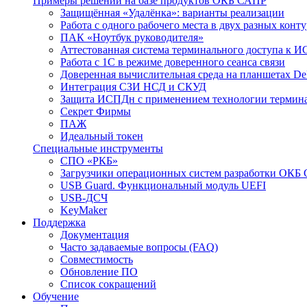
Примеры решений на базе продуктов ОКБ САПР
Защищённая «Удалёнка»: варианты реализации
Работа с одного рабочего места в двух разных кон
ПАК «Ноутбук руководителя»
Аттестованная система терминального доступа к 
Работа с 1С в режиме доверенного сеанса связи
Доверенная вычислительная среда на планшетах D
Интеграция СЗИ НСД и СКУД
Защита ИСПДн с применением технологии термина
Секрет Фирмы
ПАЖ
Идеальный токен
Специальные инструменты
СПО «РКБ»
Загрузчики операционных систем разработки ОКБ
USB Guard. Функциональный модуль UEFI
USB-ДСЧ
KeyMaker
Поддержка
Документация
Часто задаваемые вопросы (FAQ)
Совместимость
Обновление ПО
Список сокращений
Обучение