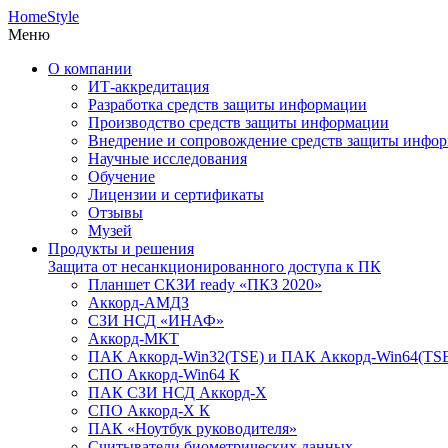
HomeStyle
Меню
О компании
ИТ-аккредитация
Разработка средств защиты информации
Производство средств защиты информации
Внедрение и сопровождение средств защиты инфо
Научные исследования
Обучение
Лицензии и сертификаты
Отзывы
Музей
Продукты и решения
Защита от несанкционированного доступа к ПК
Планшет СКЗИ ready «ПКЗ 2020»
Аккорд-АМДЗ
СЗИ НСД «ИНАФ»
Аккорд-МКТ
ПАК Аккорд-Win32(TSE) и ПАК Аккорд-Win64(TS
СПО Аккорд-Win64 К
ПАК СЗИ НСД Аккорд-X
СПО Аккорд-X К
ПАК «Ноутбук руководителя»
Cчитыватели биометрических данных