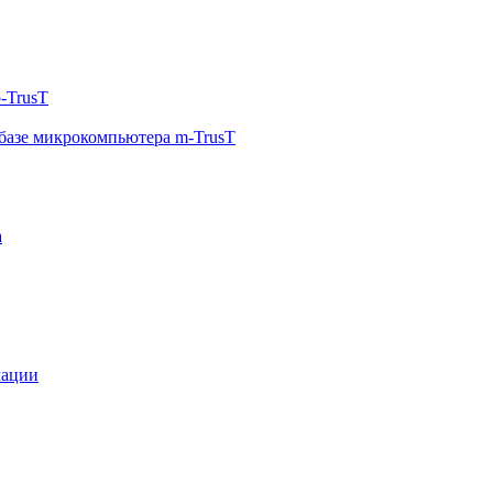
-TrusT
базе микрокомпьютера m-TrusT
а
мации