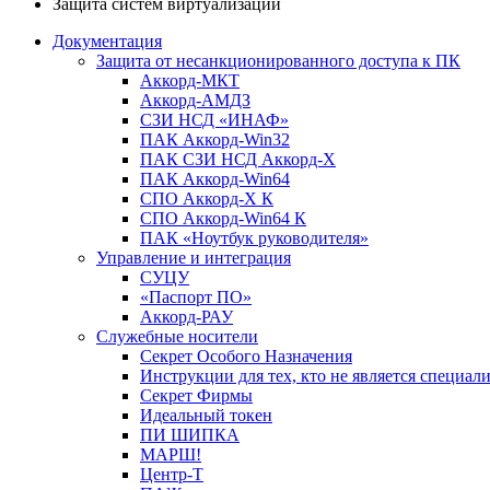
Защита систем виртуализации
Документация
Защита от несанкционированного доступа к ПК
Аккорд-МКТ
Аккорд-АМДЗ
СЗИ НСД «ИНАФ»
ПАК Аккорд-Win32
ПАК СЗИ НСД Аккорд-X
ПАК Аккорд-Win64
СПО Аккорд-X К
СПО Аккорд-Win64 К
ПАК «Ноутбук руководителя»
Управление и интеграция
СУЦУ
«Паспорт ПО»
Аккорд-РАУ
Служебные носители
Секрет Особого Назначения
Инструкции для тех, кто не является специа
Секрет Фирмы
Идеальный токен
ПИ ШИПКА
МАРШ!
Центр-Т