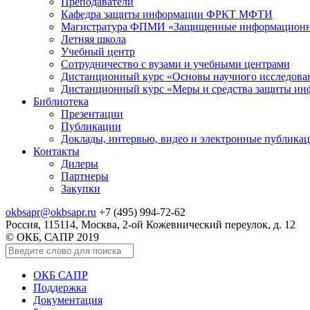
Преподаватели
Кафедра защиты информации ФРКТ МФТИ
Магистратура ФПМИ «Защищенные информационн
Летняя школа
Учебный центр
Сотрудничество с вузами и учебными центрами
Дистанционный курс «Основы научного исследо
Дистанционный курс «Меры и средства защиты и
Библиотека
Презентации
Публикации
Доклады, интервью, видео и электронные публика
Контакты
Дилеры
Партнеры
Закупки
okbsapr@okbsapr.ru
+7 (495) 994-72-62
Россия, 115114, Москва, 2-ой Кожевнический переулок, д. 12
© ОКБ, САПР 2019
ОКБ САПР
Поддержка
Документация