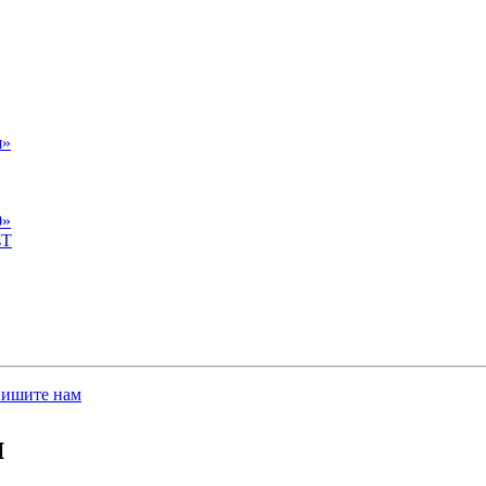
я»
0»
sT
пишите нам
и