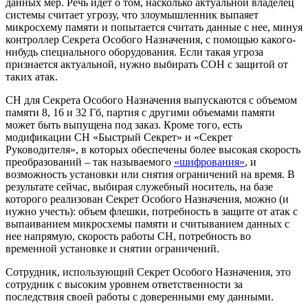
данных мер. Речь идет о том, насколько актуальной владелец
системы считает угрозу, что злоумышленник выпаяет
микросхему памяти и попытается считать данные с нее, минуя
контроллер Секрета Особого Назначения, с помощью какого-
нибудь специального оборудования. Если такая угроза
признается актуальной, нужно выбирать СОН с защитой от
таких атак.
СН для Секрета Особого Назначения выпускаются с объемом
памяти 8, 16 и 32 Гб, партия с другими объемами памяти
может быть выпущена под заказ. Кроме того, есть
модификации СН «Быстрый Секрет» и «Секрет
Руководителя», в которых обеспечены более высокая скорость
преобразований – так называемого
«шифрования»
, и
возможность установки или снятия ограничений на время. В
результате сейчас, выбирая служебный носитель, на базе
которого реализован Секрет Особого Назначения, можно (и
нужно учесть): объем флешки, потребность в защите от атак с
выпаиванием микросхемы памяти и считыванием данных с
нее напрямую, скорость работы СН, потребность во
временной установке и снятии ограничений.
Сотрудник, использующий Секрет Особого Назначения, это
сотрудник с высоким уровнем ответственности за
последствия своей работы с доверенными ему данными.