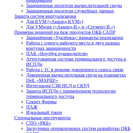
информации
Защищенные носители вычислительной среды
Защищенные носители служебных данных
Защита систем виртуализации
Для KVM («Аккорд-KVM»)
Для VMware («Аккорд-В.» и «Сегмент-В.»)
Примеры решений на базе продуктов ОКБ САПР
Защищённая «Удалёнка»: варианты реализации
Работа с одного рабочего места в двух разных
контурах защищенности
ПАК «Ноутбук руководителя»
Аттестованная система терминального доступа к
ИСПДн
Работа с 1С в режиме доверенного сеанса связи
Доверенная вычислительная среда на планшетах
Dell. «МАРШ!»
Интеграция СЗИ НСД и СКУД
Защита ИСПДн с применением технологии
терминального доступа
Секрет Фирмы
ПАЖ
Идеальный токен
Специальные инструменты
СПО «РКБ»
Загрузчики операционных систем разработки ОКБ