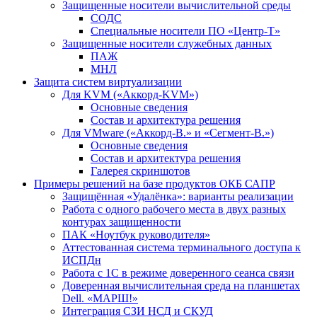
Защищенные носители вычислительной среды
СОДС
Специальные носители ПО «Центр-Т»
Защищенные носители служебных данных
ПАЖ
МНЛ
Защита систем виртуализации
Для KVM («Аккорд-KVM»)
Основные сведения
Состав и архитектура решения
Для VMware («Аккорд-В.» и «Сегмент-В.»)
Основные сведения
Состав и архитектура решения
Галерея скриншотов
Примеры решений на базе продуктов ОКБ САПР
Защищённая «Удалёнка»: варианты реализации
Работа с одного рабочего места в двух разных
контурах защищенности
ПАК «Ноутбук руководителя»
Аттестованная система терминального доступа к
ИСПДн
Работа с 1С в режиме доверенного сеанса связи
Доверенная вычислительная среда на планшетах
Dell. «МАРШ!»
Интеграция СЗИ НСД и СКУД