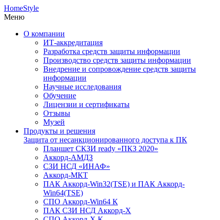
HomeStyle
Меню
О компании
ИТ-аккредитация
Разработка средств защиты информации
Производство средств защиты информации
Внедрение и сопровождение средств защиты
информации
Научные исследования
Обучение
Лицензии и сертификаты
Отзывы
Музей
Продукты и решения
Защита от несанкционированного доступа к ПК
Планшет СКЗИ ready «ПКЗ 2020»
Аккорд-АМДЗ
СЗИ НСД «ИНАФ»
Аккорд-МКТ
ПАК Аккорд-Win32(TSE) и ПАК Аккорд-
Win64(TSE)
СПО Аккорд-Win64 К
ПАК СЗИ НСД Аккорд-X
СПО Аккорд-X К