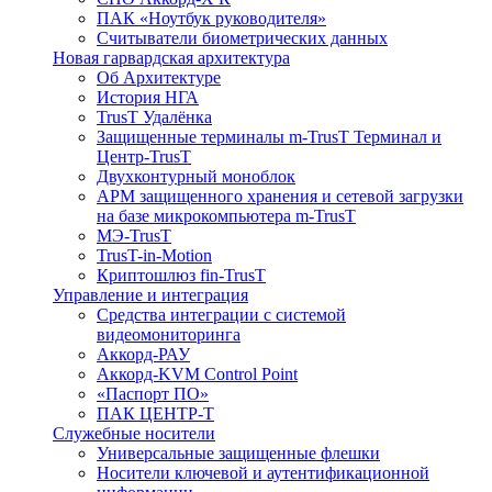
ПАК «Ноутбук руководителя»
Cчитыватели биометрических данных
Новая гарвардская архитектура
Об Архитектуре
История НГА
TrusT Удалёнка
Защищенные терминалы m-TrusT Терминал и
Центр-TrusT
Двухконтурный моноблок
АРМ защищенного хранения и сетевой загрузки
на базе микрокомпьютера m-TrusT
МЭ-TrusT
TrusT-in-Motion
Криптошлюз fin-TrusT
Управление и интеграция
Средства интеграции с системой
видеомониторинга
Аккорд-РАУ
Аккорд-KVM Control Point
«Паспорт ПО»
ПАК ЦЕНТР-Т
Служебные носители
Универсальные защищенные флешки
Носители ключевой и аутентификационной