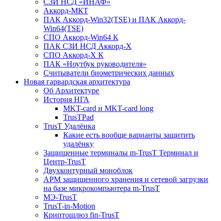
СЗИ НСД «ИНАФ»
Аккорд-МКТ
ПАК Аккорд-Win32(TSE) и ПАК Аккорд-
Win64(TSE)
СПО Аккорд-Win64 К
ПАК СЗИ НСД Аккорд-X
СПО Аккорд-X К
ПАК «Ноутбук руководителя»
Cчитыватели биометрических данных
Новая гарвардская архитектура
Об Архитектуре
История НГА
MKT-card и MKT-card long
TrusTPad
TrusT Удалёнка
Какие есть вообще варианты защитить
удалёнку
Защищенные терминалы m-TrusT Терминал и
Центр-TrusT
Двухконтурный моноблок
АРМ защищенного хранения и сетевой загрузки
на базе микрокомпьютера m-TrusT
МЭ-TrusT
TrusT-in-Motion
Криптошлюз fin-TrusT