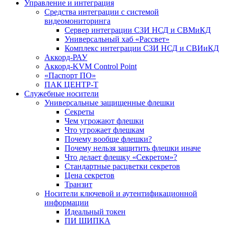
Управление и интеграция
Средства интеграции с системой
видеомониторинга
Сервер интеграции СЗИ НСД и СВМиКД
Универсальный хаб «Рассвет»
Комплекс интеграции СЗИ НСД и СВИиКД
Аккорд-РАУ
Аккорд-KVM Control Point
«Паспорт ПО»
ПАК ЦЕНТР-Т
Служебные носители
Универсальные защищенные флешки
Секреты
Чем угрожают флешки
Что угрожает флешкам
Почему вообще флешки?
Почему нельзя защитить флешки иначе
Что делает флешку «Секретом»?
Стандартные расцветки секретов
Цена секретов
Транзит
Носители ключевой и аутентификационной
информации
Идеальный токен
ПИ ШИПКА