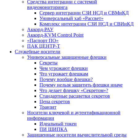
Средства интеграции с системой
видеомониторинга
Сервер интеграции СЗИ НСД и СВМиКД
Универсальный хаб «Рассвет»
Комплекс интеграции СЗИ НСД и СВИиКД
Аккорд-РАУ
Аккорд-KVM Control Point
«Паспорт ПО»
ПАК ЦЕНТР-Т
Служебные носители
Универсальные защищенные флешки
Секреты
Чем угрожают флешки
Что угрожает флешкам
Почему вообще флешки?
Почему нельзя защитить флешки иначе
Что делает флешку «Секретом»?
Стандартные расцветки секретов
Цена секретов
Транзит
Носители ключевой и аутентификационной
информации
Идеальный токен
ПИ ШИПКА
Защищенные носители вычислительной среды