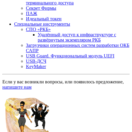
терминального доступа
Секрет Фирмы
ПАЖ
Идеальный токен
Специальные инструменты
СПО «РКБ»
Удалённый доступ к инфраструктуре с
развёрнутым экземпляром РКБ
Загрузчики операционных систем разработки ОКБ
САПР
USB Guard. Функциональный модуль UEFI
USB-ДСЧ
KeyMaker
Если у вас возникли вопросы, или появилось предложение,
напишите нам