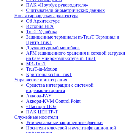
ПАК «Ноутбук руководителя»
Cчитыватели биометрических данных
Новая гарвардская архитектура
Об Архитектуре
История НГА
TrusT Удалёнка
Защищенные терминалы m-TrusT Терминал и
Центр-TrusT
Двухконтурный моноблок
АРМ защищенного хранения и сетевой загрузки
на базе микрокомпьютера m-TrusT
МЭ-TrusT
TrusT-in-Motion
Криптошлюз fin-TrusT
Управление и интеграция
Средства интеграции с системой
видеомониторинга
Аккорд-РАУ
Аккорд-KVM Control Point
«Паспорт ПО»
ПАК ЦЕНТР-Т
Служебные носители
Универсальные защищенные флешки
Носители ключевой и аутентификационной