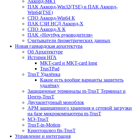
Аккорд-МКТ
ПАК Аккорд-Win32(TSE) и ПАК Аккорд-
Win64(TSE)
СПО Аккорд-Win64 К
ПАК СЗИ НСД Аккорд-X
СПО Аккорд-X К
ПАК «Ноутбук руководителя»
Cчитыватели биометрических данных
Новая гарвардская архитектура
Об Архитектуре
История НГА
MKT-card и MKT-card long
TrusTPad
TrusT Удалёнка
Какие есть вообще варианты защитить
удалёнку
Защищенные терминалы m-TrusT Терминал и
Центр-TrusT
Двухконтурный моноблок
АРМ защищенного хранения и сетевой загрузки
на базе микрокомпьютера m-TrusT
МЭ-TrusT
TrusT-in-Motion
Криптошлюз fin-TrusT
Управление и интеграция