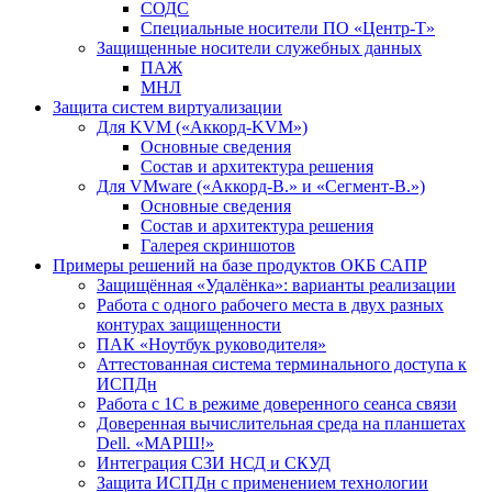
СОДС
Специальные носители ПО «Центр-Т»
Защищенные носители служебных данных
ПАЖ
МНЛ
Защита систем виртуализации
Для KVM («Аккорд-KVM»)
Основные сведения
Состав и архитектура решения
Для VMware («Аккорд-В.» и «Сегмент-В.»)
Основные сведения
Состав и архитектура решения
Галерея скриншотов
Примеры решений на базе продуктов ОКБ САПР
Защищённая «Удалёнка»: варианты реализации
Работа с одного рабочего места в двух разных
контурах защищенности
ПАК «Ноутбук руководителя»
Аттестованная система терминального доступа к
ИСПДн
Работа с 1С в режиме доверенного сеанса связи
Доверенная вычислительная среда на планшетах
Dell. «МАРШ!»
Интеграция СЗИ НСД и СКУД
Защита ИСПДн с применением технологии