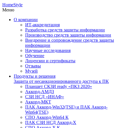
HomeStyle
Меню
О компании
ИТ-аккредитация
Разработка средств защиты информации
Производство средств защиты информации
Внедрение и сопровождение средств защиты
информации
Научные исследования
Обучение
Лицензии и сертификаты
Отзывы
Музей
Продукты и решения
Защита от несанкционированного доступа к ПК
Планшет СКЗИ ready «ПКЗ 2020»
Аккорд-АМДЗ
СЗИ НСД «ИНАФ»
Аккорд-МКТ
ПАК Аккорд-Win32(TSE) и ПАК Аккорд-
Win64(TSE)
СПО Аккорд-Win64 К
ПАК СЗИ НСД Аккорд-X
СПО Аккорд-X К