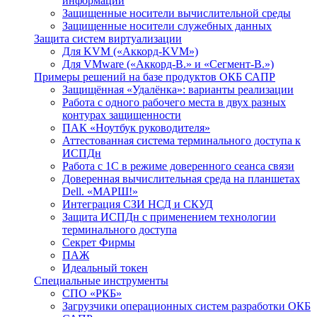
информации
Защищенные носители вычислительной среды
Защищенные носители служебных данных
Защита систем виртуализации
Для KVM («Аккорд-KVM»)
Для VMware («Аккорд-В.» и «Сегмент-В.»)
Примеры решений на базе продуктов ОКБ САПР
Защищённая «Удалёнка»: варианты реализации
Работа с одного рабочего места в двух разных
контурах защищенности
ПАК «Ноутбук руководителя»
Аттестованная система терминального доступа к
ИСПДн
Работа с 1С в режиме доверенного сеанса связи
Доверенная вычислительная среда на планшетах
Dell. «МАРШ!»
Интеграция СЗИ НСД и СКУД
Защита ИСПДн с применением технологии
терминального доступа
Секрет Фирмы
ПАЖ
Идеальный токен
Специальные инструменты
СПО «РКБ»
Загрузчики операционных систем разработки ОКБ