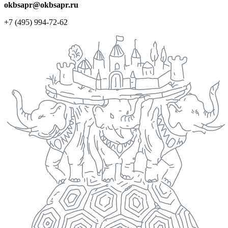
okbsapr@okbsapr.ru
+7 (495) 994-72-62