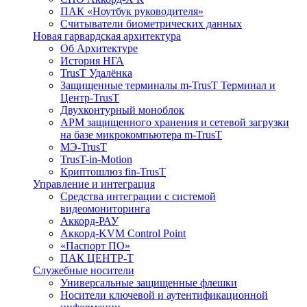
ПАК «Ноутбук руководителя»
Cчитыватели биометрических данных
Новая гарвардская архитектура
Об Архитектуре
История НГА
TrusT Удалёнка
Защищенные терминалы m-TrusT Терминал и
Центр-TrusT
Двухконтурный моноблок
АРМ защищенного хранения и сетевой загрузки
на базе микрокомпьютера m-TrusT
МЭ-TrusT
TrusT-in-Motion
Криптошлюз fin-TrusT
Управление и интеграция
Средства интеграции с системой
видеомониторинга
Аккорд-РАУ
Аккорд-KVM Control Point
«Паспорт ПО»
ПАК ЦЕНТР-Т
Служебные носители
Универсальные защищенные флешки
Носители ключевой и аутентификационной