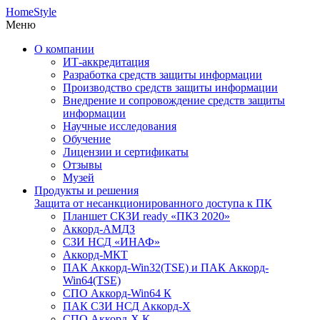
HomeStyle
Меню
О компании
ИТ-аккредитация
Разработка средств защиты информации
Производство средств защиты информации
Внедрение и сопровождение средств защиты
информации
Научные исследования
Обучение
Лицензии и сертификаты
Отзывы
Музей
Продукты и решения
Защита от несанкционированного доступа к ПК
Планшет СКЗИ ready «ПКЗ 2020»
Аккорд-АМДЗ
СЗИ НСД «ИНАФ»
Аккорд-МКТ
ПАК Аккорд-Win32(TSE) и ПАК Аккорд-
Win64(TSE)
СПО Аккорд-Win64 К
ПАК СЗИ НСД Аккорд-X
СПО Аккорд-X К