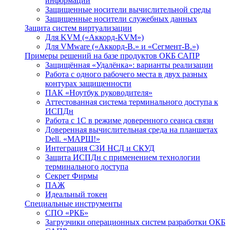
информации
Защищенные носители вычислительной среды
Защищенные носители служебных данных
Защита систем виртуализации
Для KVM («Аккорд-KVM»)
Для VMware («Аккорд-В.» и «Сегмент-В.»)
Примеры решений на базе продуктов ОКБ САПР
Защищённая «Удалёнка»: варианты реализации
Работа с одного рабочего места в двух разных
контурах защищенности
ПАК «Ноутбук руководителя»
Аттестованная система терминального доступа к
ИСПДн
Работа с 1С в режиме доверенного сеанса связи
Доверенная вычислительная среда на планшетах
Dell. «МАРШ!»
Интеграция СЗИ НСД и СКУД
Защита ИСПДн с применением технологии
терминального доступа
Секрет Фирмы
ПАЖ
Идеальный токен
Специальные инструменты
СПО «РКБ»
Загрузчики операционных систем разработки ОКБ