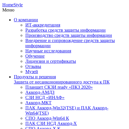
HomeStyle
Меню
О компании
ИТ-аккредитация
Разработка средств защиты информации
Производство средств защиты информации
Внедрение и сопровождение средств защиты
информации
Научные исследования
Обучение
Лицензии и сертификаты
Отзывы
Музей
Продукты и решения
Защита от несанкционированного доступа к ПК
Планшет СКЗИ ready «ПКЗ 2020»
Аккорд-АМДЗ
СЗИ НСД «ИНАФ»
Аккорд-МКТ
ПАК Аккорд-Win32(TSE) и ПАК Аккорд-
Win64(TSE)
СПО Аккорд-Win64 К
ПАК СЗИ НСД Аккорд-X
СПО Аккорд-X К