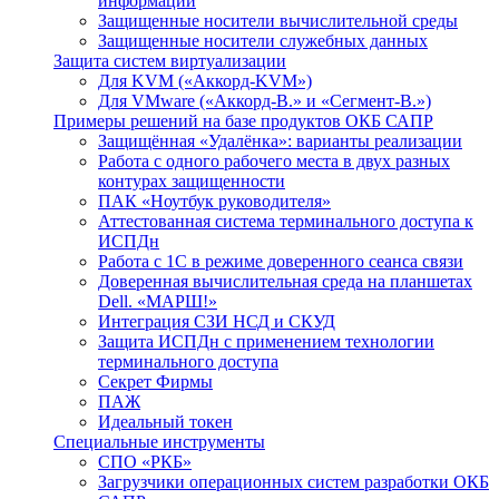
информации
Защищенные носители вычислительной среды
Защищенные носители служебных данных
Защита систем виртуализации
Для KVM («Аккорд-KVM»)
Для VMware («Аккорд-В.» и «Сегмент-В.»)
Примеры решений на базе продуктов ОКБ САПР
Защищённая «Удалёнка»: варианты реализации
Работа с одного рабочего места в двух разных
контурах защищенности
ПАК «Ноутбук руководителя»
Аттестованная система терминального доступа к
ИСПДн
Работа с 1С в режиме доверенного сеанса связи
Доверенная вычислительная среда на планшетах
Dell. «МАРШ!»
Интеграция СЗИ НСД и СКУД
Защита ИСПДн с применением технологии
терминального доступа
Секрет Фирмы
ПАЖ
Идеальный токен
Специальные инструменты
СПО «РКБ»
Загрузчики операционных систем разработки ОКБ