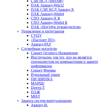
СЗИ НСД «ИНАФ»
ПАК Аккорд-Win32
ПАК СЗИ НСД Аккорд-X
ПАК Аккорд-Win64
СПО Аккорд-X К
СПО Аккорд-Win64 К
ПАК «Ноутбук руководителя»
Управление и интеграция
СУЦУ
«Паспорт ПО»
Аккорд-РАУ
Служебные носители
Секрет Особого Назначения
Инструкции для тех, кто не является
специалистом по компьютерам и защите
информации
Секрет Фирмы
Идеальный токен
ПИ ШИПКА
МАРШ!
Центр-Т
ПАЖ
МНЛ
Защита систем виртуализации
Аккорд-В.