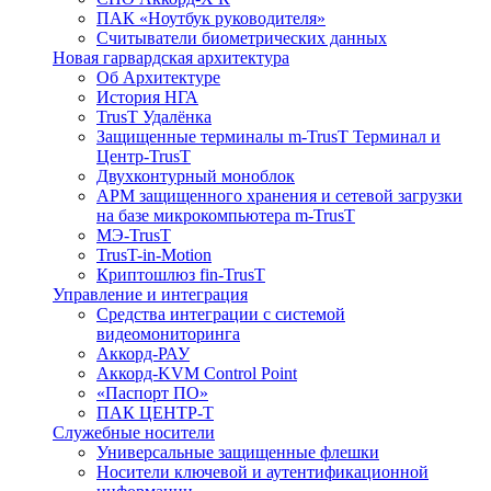
ПАК «Ноутбук руководителя»
Cчитыватели биометрических данных
Новая гарвардская архитектура
Об Архитектуре
История НГА
TrusT Удалёнка
Защищенные терминалы m-TrusT Терминал и
Центр-TrusT
Двухконтурный моноблок
АРМ защищенного хранения и сетевой загрузки
на базе микрокомпьютера m-TrusT
МЭ-TrusT
TrusT-in-Motion
Криптошлюз fin-TrusT
Управление и интеграция
Средства интеграции с системой
видеомониторинга
Аккорд-РАУ
Аккорд-KVM Control Point
«Паспорт ПО»
ПАК ЦЕНТР-Т
Служебные носители
Универсальные защищенные флешки
Носители ключевой и аутентификационной