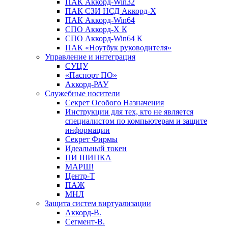
ПАК Аккорд-Win32
ПАК СЗИ НСД Аккорд-X
ПАК Аккорд-Win64
СПО Аккорд-X К
СПО Аккорд-Win64 К
ПАК «Ноутбук руководителя»
Управление и интеграция
СУЦУ
«Паспорт ПО»
Аккорд-РАУ
Служебные носители
Секрет Особого Назначения
Инструкции для тех, кто не является
специалистом по компьютерам и защите
информации
Секрет Фирмы
Идеальный токен
ПИ ШИПКА
МАРШ!
Центр-Т
ПАЖ
МНЛ
Защита систем виртуализации
Аккорд-В.
Сегмент-В.