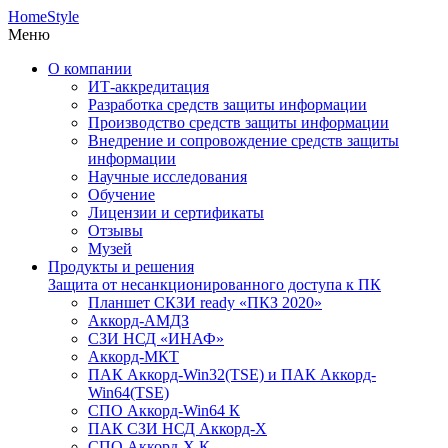
HomeStyle
Меню
О компании
ИТ-аккредитация
Разработка средств защиты информации
Производство средств защиты информации
Внедрение и сопровождение средств защиты
информации
Научные исследования
Обучение
Лицензии и сертификаты
Отзывы
Музей
Продукты и решения
Защита от несанкционированного доступа к ПК
Планшет СКЗИ ready «ПКЗ 2020»
Аккорд-АМДЗ
СЗИ НСД «ИНАФ»
Аккорд-МКТ
ПАК Аккорд-Win32(TSE) и ПАК Аккорд-
Win64(TSE)
СПО Аккорд-Win64 К
ПАК СЗИ НСД Аккорд-X
СПО Аккорд-X К