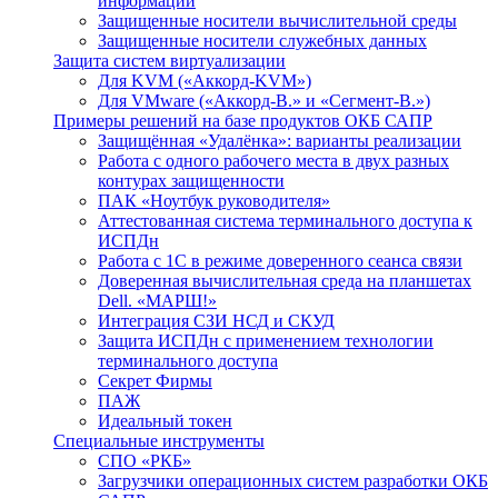
информации
Защищенные носители вычислительной среды
Защищенные носители служебных данных
Защита систем виртуализации
Для KVM («Аккорд-KVM»)
Для VMware («Аккорд-В.» и «Сегмент-В.»)
Примеры решений на базе продуктов ОКБ САПР
Защищённая «Удалёнка»: варианты реализации
Работа с одного рабочего места в двух разных
контурах защищенности
ПАК «Ноутбук руководителя»
Аттестованная система терминального доступа к
ИСПДн
Работа с 1С в режиме доверенного сеанса связи
Доверенная вычислительная среда на планшетах
Dell. «МАРШ!»
Интеграция СЗИ НСД и СКУД
Защита ИСПДн с применением технологии
терминального доступа
Секрет Фирмы
ПАЖ
Идеальный токен
Специальные инструменты
СПО «РКБ»
Загрузчики операционных систем разработки ОКБ