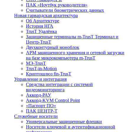
ПАК «Ноутбук руководителя»
Cчитыватели биометрических данных
Новая гарвардская архитектура
Об Архитектуре
История НГА
TrusT Удалёнка
Защищенные терминалы m-TrusT Терминал и
Центр-TrusT
Двухконтурный моноблок
АРМ защищенного хранения и сетевой загрузки
на базе микрокомпьютера m-TrusT
МЭ-TrusT
TrusT-in-Motion
Криптошлюз fin-TrusT
Управление и интеграция
Средства интеграции с системой
видеомониторинга
Аккорд-РАУ
Аккорд-KVM Control Point
«Паспорт ПО»
ПАК ЦЕНТР-Т
Служебные носители
Универсальные защищенные флешки
Носители ключевой и аутентификационной