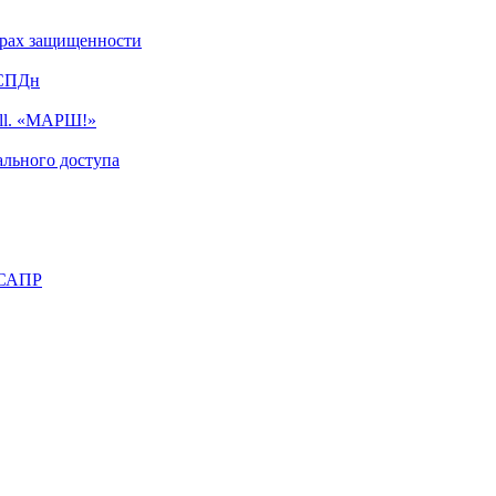
турах защищенности
ИСПДн
ell. «МАРШ!»
льного доступа
 САПР