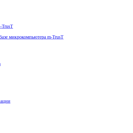
-TrusT
базе микрокомпьютера m-TrusT
а
мации