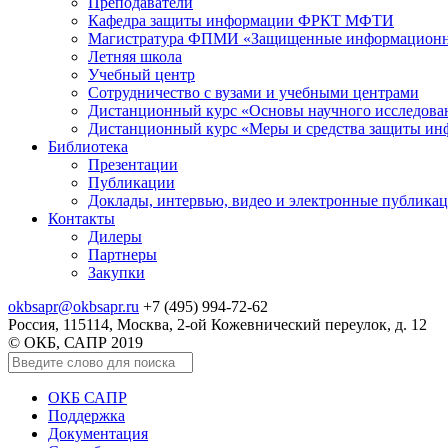
Преподаватели
Кафедра защиты информации ФРКТ МФТИ
Магистратура ФПМИ «Защищенные информационн
Летняя школа
Учебный центр
Сотрудничество с вузами и учебными центрами
Дистанционный курс «Основы научного исследо
Дистанционный курс «Меры и средства защиты и
Библиотека
Презентации
Публикации
Доклады, интервью, видео и электронные публика
Контакты
Дилеры
Партнеры
Закупки
okbsapr@okbsapr.ru
+7 (495) 994-72-62
Россия, 115114, Москва, 2-ой Кожевнический переулок, д. 12
© ОКБ, САПР 2019
ОКБ САПР
Поддержка
Документация