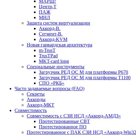
МАРШ!
Центр-Т
ПАЖ
МНЛ
Защита систем виртуализации
Аккорд-В.
Сегмент-В.
Аккорд-KVM
Новая гарвардская архитектура
m-TrusT
TrusTPad
MKT-card long
Специальные инструменты
Загрузчик РЕД ОС М для платформы Р670
Загрузчик РЕД ОС М для платформы Т1100
СПО «РКБ»
Часто задаваемые вопросы (FAQ)
Секреты
Аккорды
Аккорд-МКТ
Совместимость
Совместимость с СЗИ НСД «Аккорд-АМДЗ»
Протестированные СВТ
Протестированное ПО
Протестированное с ПАК СЗИ НСД «Аккорд-Win32