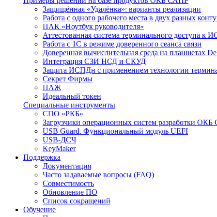
Примеры решений на базе продуктов ОКБ САПР
Защищённая «Удалёнка»: варианты реализации
Работа с одного рабочего места в двух разных кон
ПАК «Ноутбук руководителя»
Аттестованная система терминального доступа к 
Работа с 1С в режиме доверенного сеанса связи
Доверенная вычислительная среда на планшетах D
Интеграция СЗИ НСД и СКУД
Защита ИСПДн с применением технологии термина
Секрет Фирмы
ПАЖ
Идеальный токен
Специальные инструменты
СПО «РКБ»
Загрузчики операционных систем разработки ОКБ
USB Guard. Функциональный модуль UEFI
USB-ДСЧ
KeyMaker
Поддержка
Документация
Часто задаваемые вопросы (FAQ)
Совместимость
Обновление ПО
Список сокращений
Обучение