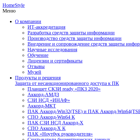
HomeStyle
Меню
О компании
ИТ-аккредитация
Разработка средств защиты информации
Производство средств защиты информации
Внедрение и сопровождение средств защиты инфо
Научные исследования
Обучение
Лицензии и сертификаты
Отзывы
Музей
Продукты и решения
Защита от несанкционированного доступа к ПК
Планшет СКЗИ ready «ПКЗ 2020»
Аккорд-АМДЗ
СЗИ НСД «ИНАФ»
Аккорд-МКТ
ПАК Аккорд-Win32(TSE) и ПАК Аккорд-Win64(TS
СПО Аккорд-Win64 К
ПАК СЗИ НСД Аккорд-X
СПО Аккорд-X К
ПАК «Ноутбук руководителя»
Cчитыватели биометрических данных