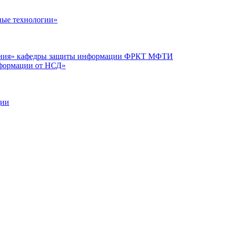
ые технологии»
вания» кафедры защиты информации ФРКТ МФТИ
нформации от НСД»
ции