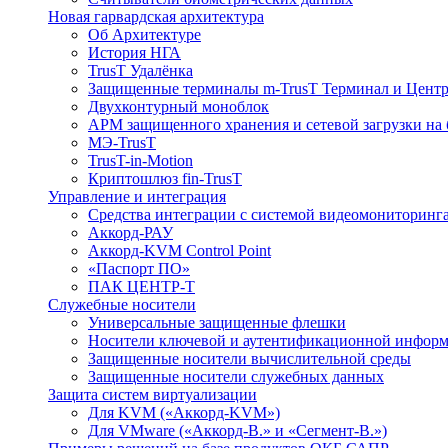
Новая гарвардская архитектура
Об Архитектуре
История НГА
TrusT Удалёнка
Защищенные терминалы m-TrusT Терминал и Центр
Двухконтурный моноблок
АРМ защищенного хранения и сетевой загрузки на 
МЭ-TrusT
TrusT-in-Motion
Криптошлюз fin-TrusT
Управление и интеграция
Средства интеграции с системой видеомониторинг
Аккорд-РАУ
Аккорд-KVM Control Point
«Паспорт ПО»
ПАК ЦЕНТР-Т
Служебные носители
Универсальные защищенные флешки
Носители ключевой и аутентификационной инфор
Защищенные носители вычислительной среды
Защищенные носители служебных данных
Защита систем виртуализации
Для KVM («Аккорд-KVM»)
Для VMware («Аккорд-В.» и «Сегмент-В.»)