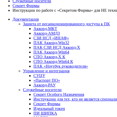
Служебные носители
Секрет Фирмы
Инструкции по работе с «Секретом Фирмы» для НЕ техн
Документация
Защита от несанкционированного доступа к ПК
Аккорд-МКТ
Аккорд-АМДЗ
СЗИ НСД «ИНАФ»
ПАК Аккорд-Win32
ПАК СЗИ НСД Аккорд-X
ПАК Аккорд-Win64
СПО Аккорд-X К
СПО Аккорд-Win64 К
ПАК «Ноутбук руководителя»
Управление и интеграция
СУЦУ
«Паспорт ПО»
Аккорд-РАУ
Служебные носители
Секрет Особого Назначения
Инструкции для тех, кто не является специа
Секрет Фирмы
Идеальный токен
ПИ ШИПКА