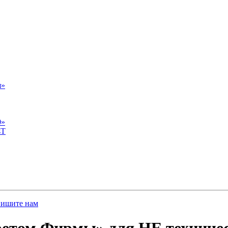
я»
0»
sT
пишите нам