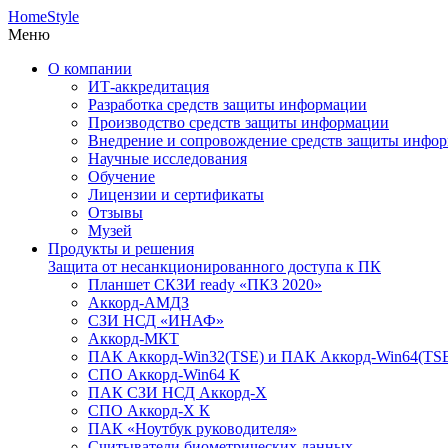
HomeStyle
Меню
О компании
ИТ-аккредитация
Разработка средств защиты информации
Производство средств защиты информации
Внедрение и сопровождение средств защиты инфо
Научные исследования
Обучение
Лицензии и сертификаты
Отзывы
Музей
Продукты и решения
Защита от несанкционированного доступа к ПК
Планшет СКЗИ ready «ПКЗ 2020»
Аккорд-АМДЗ
СЗИ НСД «ИНАФ»
Аккорд-МКТ
ПАК Аккорд-Win32(TSE) и ПАК Аккорд-Win64(TS
СПО Аккорд-Win64 К
ПАК СЗИ НСД Аккорд-X
СПО Аккорд-X К
ПАК «Ноутбук руководителя»
Cчитыватели биометрических данных