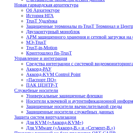
Новая гарвардская архитектура
Об Архитектуре
История НГА
TrusT Удалёнка
Защищенные терминалы m-TrusT Терминал и Центр
Двухконтурный моноблок
АРМ защищенного хранения и сетевой загрузки на 
МЭ-TrusT
TrusT-in-Motion
Криптошлюз fin-TrusT
Управление и интеграция
Средства интеграции с системой видеомониторинг
Аккорд-РАУ
Аккорд-KVM Control Point
«Паспорт ПО»
ПАК ЦЕНТР-Т
Служебные носители
Универсальные защищенные флешки
Носители ключевой и аутентификационной инфор
Защищенные носители вычислительной среды
Защищенные носители служебных данных
Защита систем виртуализации
Для KVM («Аккорд-KVM»)
Для VMware («Аккорд-В.» и «Сегмент-В.»)