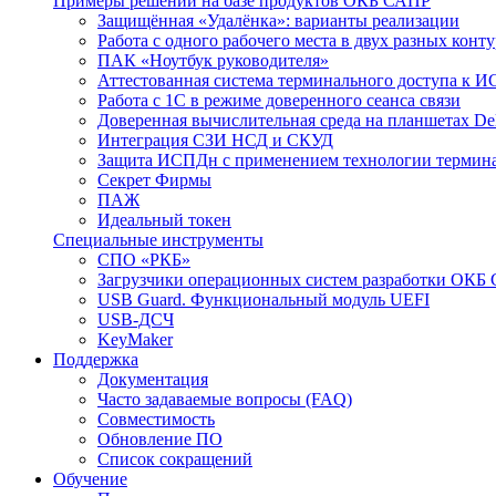
Примеры решений на базе продуктов ОКБ САПР
Защищённая «Удалёнка»: варианты реализации
Работа с одного рабочего места в двух разных кон
ПАК «Ноутбук руководителя»
Аттестованная система терминального доступа к 
Работа с 1С в режиме доверенного сеанса связи
Доверенная вычислительная среда на планшетах D
Интеграция СЗИ НСД и СКУД
Защита ИСПДн с применением технологии термина
Секрет Фирмы
ПАЖ
Идеальный токен
Специальные инструменты
СПО «РКБ»
Загрузчики операционных систем разработки ОКБ
USB Guard. Функциональный модуль UEFI
USB-ДСЧ
KeyMaker
Поддержка
Документация
Часто задаваемые вопросы (FAQ)
Совместимость
Обновление ПО
Список сокращений
Обучение