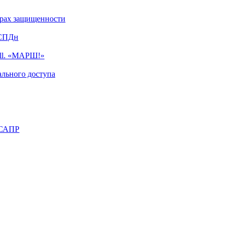
турах защищенности
ИСПДн
ell. «МАРШ!»
льного доступа
 САПР