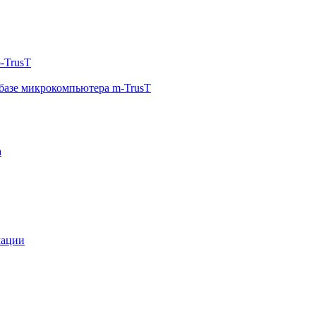
-TrusT
базе микрокомпьютера m-TrusT
а
мации