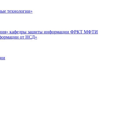
ые технологии»
вания» кафедры защиты информации ФРКТ МФТИ
нформации от НСД»
ции