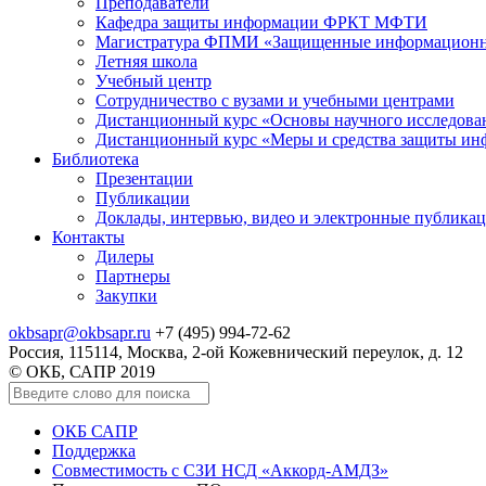
Преподаватели
Кафедра защиты информации ФРКТ МФТИ
Магистратура ФПМИ «Защищенные информационн
Летняя школа
Учебный центр
Сотрудничество с вузами и учебными центрами
Дистанционный курс «Основы научного исследо
Дистанционный курс «Меры и средства защиты и
Библиотека
Презентации
Публикации
Доклады, интервью, видео и электронные публика
Контакты
Дилеры
Партнеры
Закупки
okbsapr@okbsapr.ru
+7 (495) 994-72-62
Россия, 115114, Москва, 2-ой Кожевнический переулок, д. 12
© ОКБ, САПР 2019
ОКБ САПР
Поддержка
Совместимость с СЗИ НСД «Аккорд-АМДЗ»