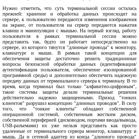
Нужно отметить, что суть терминальной сессии осталась
прежней: хранение и обработка данных происходит на
сервере, к пользователю передаются изменения изображения
на экране, от пользователя на сервер передаются нажатия
клавиш и манипуляции с мышью. На первый взгляд, работу
пользователя в рамках терминальной сессии можно
представить так, будто он работает непосредственно на
сервере, из которого тянутся "длинные провода" к монитору,
клавиатуре и мыши. В рамках такой концепции для
обеспечения защиты достаточно решить традиционные
вопросы безопасной обработки данных (идентификация/
аутентификация пользователя, обеспечение изолированной
программной среды) и дополнительно обеспечить надежную
передачу данных от терминального сервера к терминалу. В то
время, когда терминал был только "алфавитно-цифровым",
такие системы защиты делали терминальные решения
действительно надежно защищенными. Приход "тонких
клиентов" разрушил концепцию "длинных проводов". В силу
того, что "тонкие клиенты" обладают собственной
операционной системой, собственным жестким диском,
собственной периферией (дисководом, портами ввода/вывода,
USB-разъемами) их уже нельзя представить как просто
удаленные от терминального сервера монитор, клавиатуру и
мышь. Да и сетевой адаптер из конца "длинного провода"