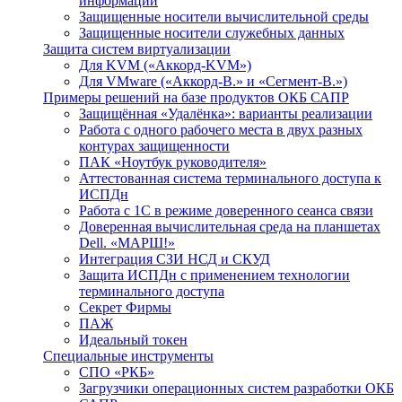
информации
Защищенные носители вычислительной среды
Защищенные носители служебных данных
Защита систем виртуализации
Для KVM («Аккорд-KVM»)
Для VMware («Аккорд-В.» и «Сегмент-В.»)
Примеры решений на базе продуктов ОКБ САПР
Защищённая «Удалёнка»: варианты реализации
Работа с одного рабочего места в двух разных
контурах защищенности
ПАК «Ноутбук руководителя»
Аттестованная система терминального доступа к
ИСПДн
Работа с 1С в режиме доверенного сеанса связи
Доверенная вычислительная среда на планшетах
Dell. «МАРШ!»
Интеграция СЗИ НСД и СКУД
Защита ИСПДн с применением технологии
терминального доступа
Секрет Фирмы
ПАЖ
Идеальный токен
Специальные инструменты
СПО «РКБ»
Загрузчики операционных систем разработки ОКБ