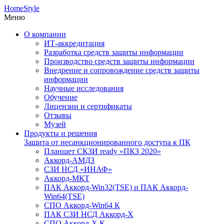
HomeStyle
Меню
О компании
ИТ-аккредитация
Разработка средств защиты информации
Производство средств защиты информации
Внедрение и сопровождение средств защиты
информации
Научные исследования
Обучение
Лицензии и сертификаты
Отзывы
Музей
Продукты и решения
Защита от несанкционированного доступа к ПК
Планшет СКЗИ ready «ПКЗ 2020»
Аккорд-АМДЗ
СЗИ НСД «ИНАФ»
Аккорд-МКТ
ПАК Аккорд-Win32(TSE) и ПАК Аккорд-
Win64(TSE)
СПО Аккорд-Win64 К
ПАК СЗИ НСД Аккорд-X
СПО Аккорд-X К