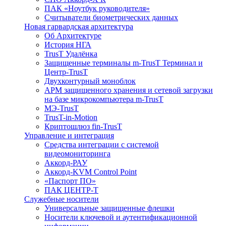
ПАК «Ноутбук руководителя»
Cчитыватели биометрических данных
Новая гарвардская архитектура
Об Архитектуре
История НГА
TrusT Удалёнка
Защищенные терминалы m-TrusT Терминал и
Центр-TrusT
Двухконтурный моноблок
АРМ защищенного хранения и сетевой загрузки
на базе микрокомпьютера m-TrusT
МЭ-TrusT
TrusT-in-Motion
Криптошлюз fin-TrusT
Управление и интеграция
Средства интеграции с системой
видеомониторинга
Аккорд-РАУ
Аккорд-KVM Control Point
«Паспорт ПО»
ПАК ЦЕНТР-Т
Служебные носители
Универсальные защищенные флешки
Носители ключевой и аутентификационной