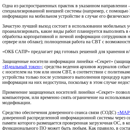
Одна из распространенных практик в указанном направлении 
специализированной внешней системы (например, с помощью DL
информации на мобильном устройстве в случае его физическо
Зачастую лучший выход состоит в использовании мобильных у
проанализировать, какие виды работ планируется выполнять в
обработка корпоративной и личной информации сотрудников на
сервере или облаке); полноценная работа на СВТ с возможнос
«ОКБ САПР» предлагает ряд готовых решений для хранения и/
Защищенные носители информации линейки «Секрет» (защищ
«Идеальный токен»
; средства ведения архивов журналов собы
с носителем на том или ином СВТ, в соответствии с политика
устройства только после успешного выполнения процедур иде
информация на них недоступна, поскольку в этом случае недос
Применение защищенных носителей линейки «Секрет» позволяе
компьютером, или временно снять ограничение на использован
модификации.
Средство обеспечения доверенного сеанса связи (СОДС)
«МАР
доверенной распределенной информационной системы через се
памяти которого размещается проверенная загрузочная ОС, в
функционального ПО может быть любым. Как правило, в состав 