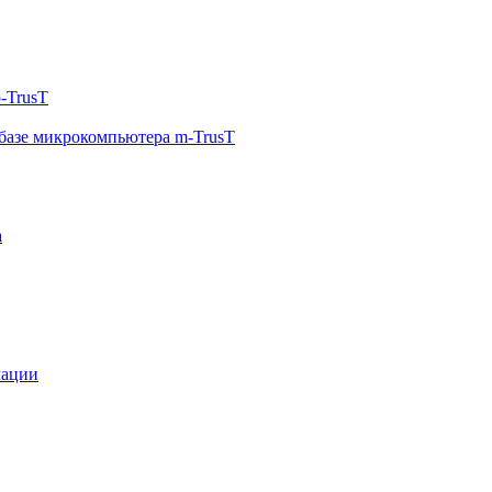
-TrusT
базе микрокомпьютера m-TrusT
а
мации