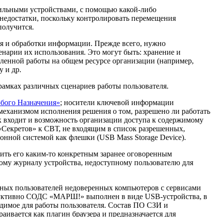
бильными устройствами, с помощью какой-либо
недостатки, поскольку контролировать перемещения
получится.
ия и обработки информации. Прежде всего, нужно
нарии их использования. Это могут быть: хранение и
аленной работы на общем ресурсе организации (например,
 и др.
амках различных сценариев работы пользователя.
бого Назначения»
; носители ключевой информации
механизмом исполнения решения о том, разрешено ли работать
к входит и возможность организации доступа к содержимому
Секретов» к СВТ, не входящим в список разрешенных,
онной системой как флешки (USB Mass Storage Device).
ить его каким-то конкретным заранее оговоренным
ному журналу устройства, недоступному пользователю для
ных пользователей недоверенных компьютеров с сервисами
труктивно СОДС «МАРШ!» выполнен в виде USB-устройства, в
димое для работы пользователя. Состав ПО СЗИ и
аивается как плагин браузера и предназначается для