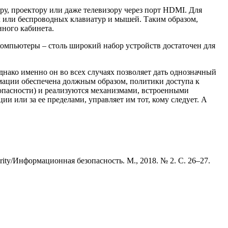
, проектору или даже телевизору через порт HDMI. Для
 или беспроводных клавиатур и мышей. Таким образом,
нного кабинета.
омпьютеры – столь широкий набор устройств достаточен для
ако именно он во всех случаях позволяет дать однозначный
рмации обеспечена должным образом, политики доступа к
пасности) и реализуются механизмами, встроенными
ии или за ее пределами, управляет им тот, кому следует. А
ity/Информационная безопасность. М., 2018. № 2. С. 26–27.