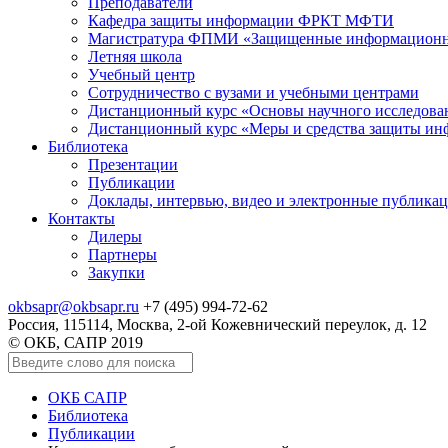
Преподаватели
Кафедра защиты информации ФРКТ МФТИ
Магистратура ФПМИ «Защищенные информационн
Летняя школа
Учебный центр
Сотрудничество с вузами и учебными центрами
Дистанционный курс «Основы научного исследо
Дистанционный курс «Меры и средства защиты и
Библиотека
Презентации
Публикации
Доклады, интервью, видео и электронные публика
Контакты
Дилеры
Партнеры
Закупки
okbsapr@okbsapr.ru
+7 (495) 994-72-62
Россия, 115114, Москва, 2-ой Кожевнический переулок, д. 12
© ОКБ, САПР 2019
ОКБ САПР
Библиотека
Публикации