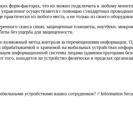
х форм-факторах, что их можно подключить к любому монитору
, управление осуществляется с помощью стандартных проводных
е практически из любого места, а не только из своего оборудова
ренного сеанса связи, защищенные планшеты, ноутбуки, микрок
аботы без ущерба для защищенности.
о возможный метод контроля за перемещениями информации. Одн
щита обрабатываемой и хранимой на мобильных устройствах инфо
ьцем информационной системы лицами (администраторами безо
т того, находится ли устройство физически в пределах организац
обильными устройствами ваших сотрудников? // Information Secur