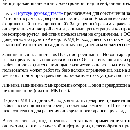
инициирования операций с электронной подписью), библиотек
ПАК
«Ноутбук руководителя»
предназначен для обеспечения з
Интернет в рамках доверенного сеанса связи. В комплексе сох
(защищенный и незащищенный). Защищенный режим характерен 
определенными настройками и данными, регистрацией контрол
не контролируется, действия пользователя не ограничены, а О
доверенной загрузки «Аккорд-АМДЗ», входящего в состав «Ноут
в которой единственным доступным соединением является сое
Защищенный планшет TrusTPad, построенный на Новой гарвард
разных режимах выполняется в разных ОС, загружающихся из 
работы производится с помощью физического переключателя (
пользователь может работать безо всяких ограничений, как на
место в личном пространстве пользователей как устройство, по
Линейка защищенных микрокомпьютеров Новой гарвардской арх
незащищенной (подтип MKTrust).
Вариант MKT с одной ОС подходит для сценариев применения, п
работы в незащищенной среде, в обычном режиме – с Интернет
исключительно для решения определенного заранее круга задач 
В тех же случаях, когда предполагается также применение ус
(допустим, картографической информации), целесообразно пр