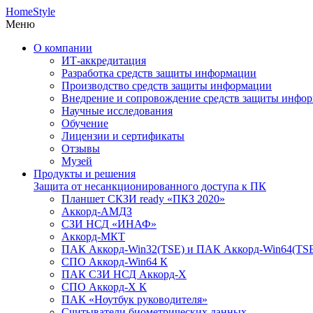
HomeStyle
Меню
О компании
ИТ-аккредитация
Разработка средств защиты информации
Производство средств защиты информации
Внедрение и сопровождение средств защиты инфо
Научные исследования
Обучение
Лицензии и сертификаты
Отзывы
Музей
Продукты и решения
Защита от несанкционированного доступа к ПК
Планшет СКЗИ ready «ПКЗ 2020»
Аккорд-АМДЗ
СЗИ НСД «ИНАФ»
Аккорд-МКТ
ПАК Аккорд-Win32(TSE) и ПАК Аккорд-Win64(TS
СПО Аккорд-Win64 К
ПАК СЗИ НСД Аккорд-X
СПО Аккорд-X К
ПАК «Ноутбук руководителя»
Cчитыватели биометрических данных