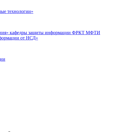
ые технологии»
вания» кафедры защиты информации ФРКТ МФТИ
нформации от НСД»
ции