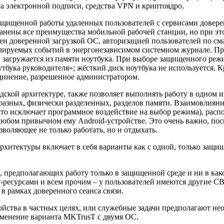
а электронной подписи, средства VPN и криптоядро.
ащищенной работы удаленных пользователей с сервисами довер
ранены все преимущества мобильной рабочей станции, но при эт
доверенной загрузкой ОС, авторизацией пользователей по смар
ируемых событий в энергонезависимом системном журнале. При
С загружается из памяти ноутбука. При выборе защищенного реж
бука руководителя»; жёсткий диск ноутбука не используется. Кр
динение, разрешенное администратором.
ской архитектуре, также позволяет выполнять работу в одном 
разных, физически разделенных, разделов памяти. Взаимовлия
что исключает программное воздействие на выбор режима), рас
 любом привычном ему Android-устройстве. Это очень важно, по
зволяющее не только работать, но и отдыхать.
итектуры включает в себя варианты как с одной, только защищ
редполагающих работу только в защищенной среде и ни в какой 
-ресурсами и всем прочим – у пользователей имеются другие С
в рамках доверенного сеанса связи.
тройства в частных целях, или служебные задачи предполагают 
именение варианта MKTrusT с двумя ОС.