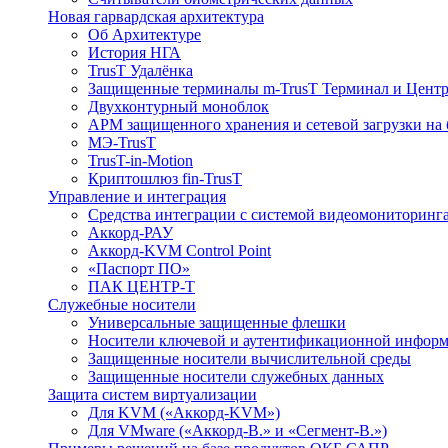
Новая гарвардская архитектура
Об Архитектуре
История НГА
TrusT Удалёнка
Защищенные терминалы m-TrusT Терминал и Центр
Двухконтурный моноблок
АРМ защищенного хранения и сетевой загрузки на 
МЭ-TrusT
TrusT-in-Motion
Криптошлюз fin-TrusT
Управление и интеграция
Средства интеграции с системой видеомониторинг
Аккорд-РАУ
Аккорд-KVM Control Point
«Паспорт ПО»
ПАК ЦЕНТР-Т
Служебные носители
Универсальные защищенные флешки
Носители ключевой и аутентификационной инфор
Защищенные носители вычислительной среды
Защищенные носители служебных данных
Защита систем виртуализации
Для KVM («Аккорд-KVM»)
Для VMware («Аккорд-В.» и «Сегмент-В.»)