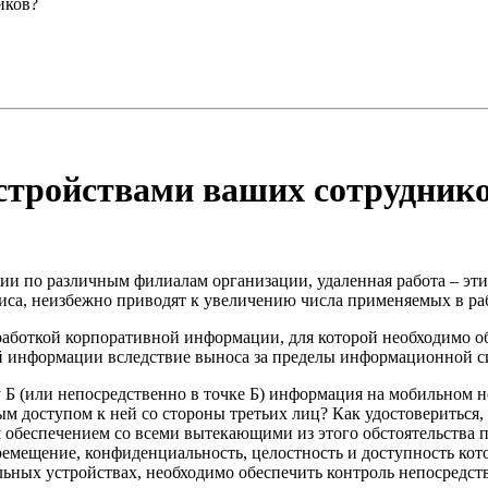
иков?
стройствами ваших сотрудник
и по различным филиалам организации, удаленная работа – эти
фиса, неизбежно приводят к увеличению числа применяемых в ра
аботкой корпоративной информации, для которой необходимо о
й информации вследствие выноса за пределы информационной си
чку Б (или непосредственно в точке Б) информация на мобильном
м доступом к ней со стороны третьих лиц? Как удостовериться,
беспечением со всеми вытекающими из этого обстоятельства п
емещение, конфиденциальность, целостность и доступность кот
ных устройствах, необходимо обеспечить контроль непосредств