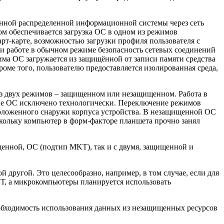
енной распределенной информационной системы через сеть
ом обеспечивается загрузка ОС в одном из режимов
т-карте, возможностью загрузки профиля пользователя с
 работе в обычном режиме безопасность сетевых соединений
има ОС загружается из защищённой от записи памяти средства
оме того, пользователю предоставляется изолированная среда,
из двух режимов – защищенном или незащищенном. Работа в
ние ОС исключено технологически. Переключение режимов
положенного снаружи корпуса устройства. В незащищенной ОС
скольку компьютер в форм-факторе планшета прочно занял
енной, ОС (подтип MKT), так и с двумя, защищенной и
другой. Это целесообразно, например, в том случае, если для
ВТ, а микрокомпьютеры планируется использовать
необходимость использования данных из незащищенных ресурсов