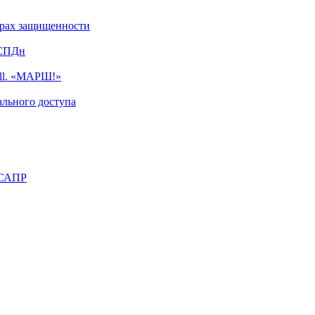
турах защищенности
ИСПДн
ell. «МАРШ!»
льного доступа
 САПР