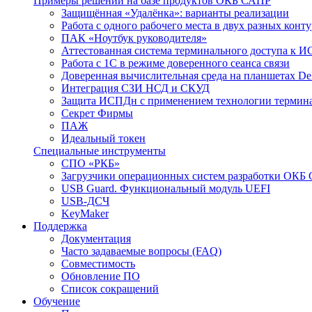
Примеры решений на базе продуктов ОКБ САПР
Защищённая «Удалёнка»: варианты реализации
Работа с одного рабочего места в двух разных кон
ПАК «Ноутбук руководителя»
Аттестованная система терминального доступа к 
Работа с 1С в режиме доверенного сеанса связи
Доверенная вычислительная среда на планшетах D
Интеграция СЗИ НСД и СКУД
Защита ИСПДн с применением технологии термина
Секрет Фирмы
ПАЖ
Идеальный токен
Специальные инструменты
СПО «РКБ»
Загрузчики операционных систем разработки ОКБ
USB Guard. Функциональный модуль UEFI
USB-ДСЧ
KeyMaker
Поддержка
Документация
Часто задаваемые вопросы (FAQ)
Совместимость
Обновление ПО
Список сокращений
Обучение