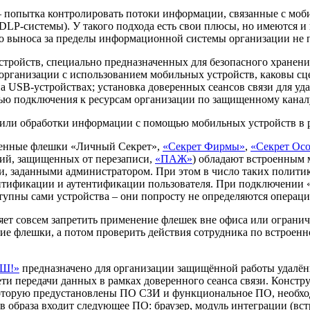
­– попытка контролировать потоки информации, связанные с мо
P-системы). У такого подхода есть свои плюсы, но имеются и 
го выноса за пределы информационной системы организации не 
стройств, специально предназначенных для безопасного хранен
 организации с использованием мобильных устройств, каковы сце
 USB-устройствах; установка доверенных сеансов связи для уд
тью подключения к ресурсам организации по защищенному каналу
или обработки информации с помощью мобильных устройств в р
енные флешки «Личный Секрет»,
«Секрет Фирмы»
,
«Секрет Осо
тий, защищенных от перезаписи,
«ПАЖ»
) обладают встроенным 
ми, заданными администратором. При этом в число таких полити
нтификации и аутентификации пользователя. При подключении «
тупны сами устройства – они попросту не определяются операци
т совсем запретить применение флешек вне офиса или огранич
ие флешки, а потом проверить действия сотрудника по встроен
Ш!»
предназначено для организации защищённой работы удалён
ти передачи данных в рамках доверенного сеанса связи. Конс
 которую предустановлены ПО СЗИ и функциональное ПО, необхо
образа входит следующее ПО: браузер, модуль интеграции (встр