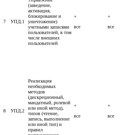
(заведение,
активация,
блокирование и
+
+
7
УПД.1
уничтожение)
все
все
учетными записями
пользователей, в том
числе внешних
пользователей
Реализация
необходимых
методов
(дискреционный,
мандатный, ролевой
+
+
или иной метод),
8
УПД.2
типов (чтение,
все
все
запись, выполнение
или иной тип) и
правил