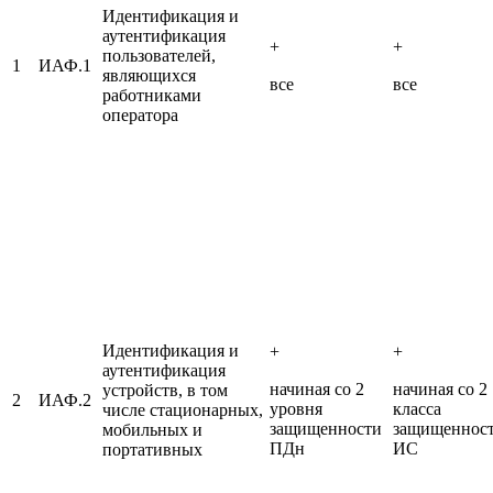
Идентификация и
аутентификация
+
+
пользователей,
1
ИАФ.1
являющихся
все
все
работниками
оператора
Идентификация и
+
+
аутентификация
начиная со 2
начиная со 2
устройств, в том
2
ИАФ.2
уровня
класса
числе стационарных,
защищенности
защищеннос
мобильных и
ПДн
ИС
портативных