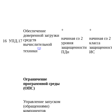
+
+
Обеспечение
доверенной загрузки
начиная со 2
начиная со 2
средств
16
УПД.17
уровня
класса
вычислительной
защищенности
защищеннос
[1]
техники
ПДн
ИС
Ограничение
программной среды
(ОПС)
Управление запуском
(обращениями)
компонентов