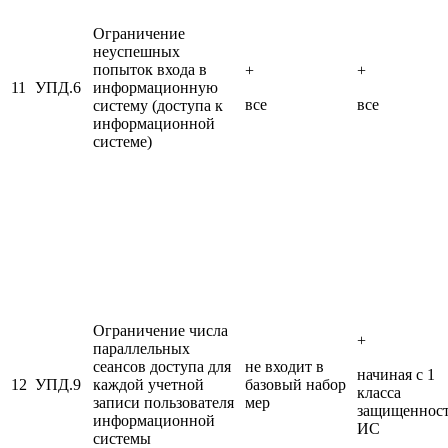
Ограничение
неуспешных
попыток входа в
+
+
11
УПД.6
информационную
все
все
систему (доступа к
информационной
системе)
Ограничение числа
+
параллельных
сеансов доступа для
не входит в
начиная с 1
12
УПД.9
каждой учетной
базовый набор
класса
записи пользователя
мер
защищеннос
информационной
ИС
системы