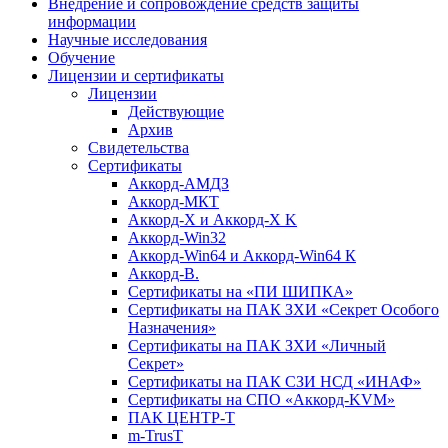
Внедрение и сопровождение средств защиты
информации
Научные исследования
Обучение
Лицензии и сертификаты
Лицензии
Действующие
Архив
Свидетельства
Сертификаты
Аккорд-АМДЗ
Аккорд-МКТ
Аккорд-Х и Аккорд-Х K
Аккорд-Win32
Аккорд-Win64 и Аккорд-Win64 К
Аккорд-В.
Cертификаты на «ПИ ШИПКА»
Cертификаты на ПАК ЗХИ «Секрет Особого
Назначения»
Cертификаты на ПАК ЗХИ «Личный
Секрет»
Cертификаты на ПАК СЗИ НСД «ИНАФ»
Cертификаты на СПО «Аккорд-KVM»
ПАК ЦЕНТР-Т
m-TrusT