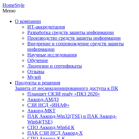
HomeStyle
Меню
О компании
ИТ-аккредитация
Разработка средств защиты информации
Производство средств защиты информации
Внедрение и сопровождение средств защиты
информации
Научные исследования
Обучение
Лицензии и сертификаты
Отзывы
Музей
Продукты и решения
Защита от несанкционированного доступа к ПК
Планшет СКЗИ ready «ПКЗ 2020»
Аккорд-АМДЗ
СЗИ НСД «ИНАФ»
Аккорд-МКТ
ПАК Аккорд-Win32(TSE) и ПАК Аккорд-
Win64(TSE)
СПО Аккорд-Win64 К
ПАК СЗИ НСД Аккорд-X
СПО Аккорд-X К