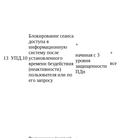
Блокирование сеанса
доступа в
+
информационную
систему после
+
начиная с 3
13
УПД.10
установленного
уровня
все
времени бездействия
защищенности
(неактивности)
ПДн
пользователя или по
его запросу