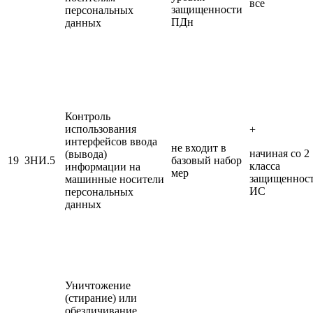
все
защищенности
персональных
ПДн
данных
Контроль
использования
+
интерфейсов ввода
не входит в
начиная со 2
(вывода)
19
ЗНИ.5
базовый набор
класса
информации на
мер
защищеннос
машинные носители
ИС
персональных
данных
Уничтожение
(стирание) или
обезличивание