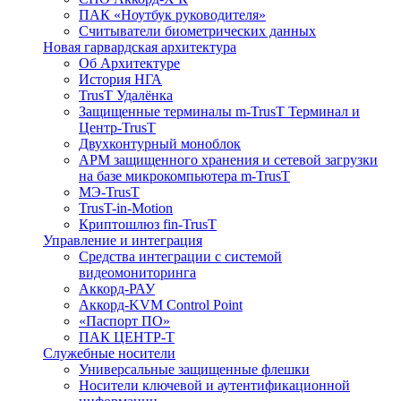
ПАК «Ноутбук руководителя»
Cчитыватели биометрических данных
Новая гарвардская архитектура
Об Архитектуре
История НГА
TrusT Удалёнка
Защищенные терминалы m-TrusT Терминал и
Центр-TrusT
Двухконтурный моноблок
АРМ защищенного хранения и сетевой загрузки
на базе микрокомпьютера m-TrusT
МЭ-TrusT
TrusT-in-Motion
Криптошлюз fin-TrusT
Управление и интеграция
Средства интеграции с системой
видеомониторинга
Аккорд-РАУ
Аккорд-KVM Control Point
«Паспорт ПО»
ПАК ЦЕНТР-Т
Служебные носители
Универсальные защищенные флешки
Носители ключевой и аутентификационной