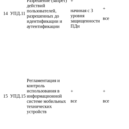
Разрешение (запрет)
+
действий
+
начиная с 3
пользователей,
14
УПД.11
уровня
разрешенных до
все
защищенности
идентификации и
ПДн
аутентификации
Регламентация и
контроль
использования в
+
+
15
УПД.15
информационной
все
все
системе мобильных
технических
устройств