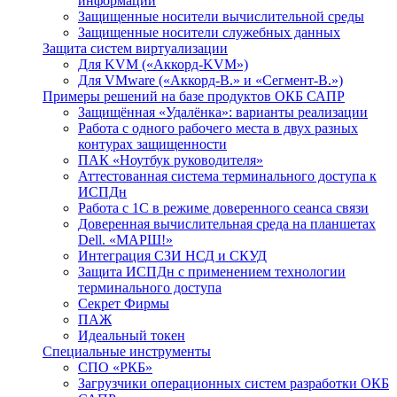
информации
Защищенные носители вычислительной среды
Защищенные носители служебных данных
Защита систем виртуализации
Для KVM («Аккорд-KVM»)
Для VMware («Аккорд-В.» и «Сегмент-В.»)
Примеры решений на базе продуктов ОКБ САПР
Защищённая «Удалёнка»: варианты реализации
Работа с одного рабочего места в двух разных
контурах защищенности
ПАК «Ноутбук руководителя»
Аттестованная система терминального доступа к
ИСПДн
Работа с 1С в режиме доверенного сеанса связи
Доверенная вычислительная среда на планшетах
Dell. «МАРШ!»
Интеграция СЗИ НСД и СКУД
Защита ИСПДн с применением технологии
терминального доступа
Секрет Фирмы
ПАЖ
Идеальный токен
Специальные инструменты
СПО «РКБ»
Загрузчики операционных систем разработки ОКБ