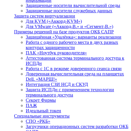
информации
Защищенные носители вычислительной среды
Защищенные носители служебных данных
Защита систем виртуализации
Для KVM («Аккорд-KVM»)
Для VMware («Аккорд-В.» и «Сегмент-В.»)
Примеры решений на базе продуктов ОКБ САПР
Защищённая «Удалёнка»: варианты реализации
Работа с одного рабочего места в двух разных
контурах защищенности
ПАК «Ноутбук руководителя»
Аттестованная система терминального доступа к
ИСПДн
Работа с 1С в режиме доверенного сеанса связи
Доверенная вычислительная среда на планшетах
Dell. «МАРШ!»
Интеграция СЗИ НСД и СКУД
Защита ИСПДн с применением технологии
терминального доступа
Секрет Фирмы
ПАЖ
Идеальный токен
Специальные инструменты
СПО «РКБ»
Загрузчики операционных систем разработки ОКБ