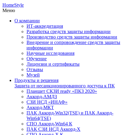
HomeStyle
Меню
О компании
ИТ-аккредитация
Разработка средств защиты информации
Производство средств защиты информации
Внедрение и сопровождение средств защиты
информации
Научные исследования
Обучение
Лицензии и сертификаты
Отзывы
Музей
Продукты и решения
Защита от несанкционированного доступа к ПК
Планшет СКЗИ ready «ПКЗ 2020»
Аккорд-АМДЗ
СЗИ НСД «ИНАФ»
Аккорд-МКТ
ПАК Аккорд-Win32(TSE) и ПАК Аккорд-
Win64(TSE)
СПО Аккорд-Win64 К
ПАК СЗИ НСД Аккорд-X
СПО Аккорд-X К