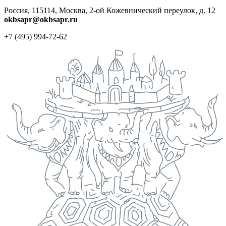
Россия, 115114, Москва, 2-ой Кожевнический переулок, д. 12
okbsapr@okbsapr.ru
+7 (495) 994-72-62