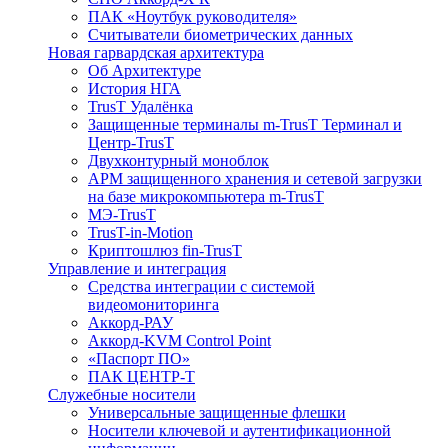
ПАК «Ноутбук руководителя»
Cчитыватели биометрических данных
Новая гарвардская архитектура
Об Архитектуре
История НГА
TrusT Удалёнка
Защищенные терминалы m-TrusT Терминал и
Центр-TrusT
Двухконтурный моноблок
АРМ защищенного хранения и сетевой загрузки
на базе микрокомпьютера m-TrusT
МЭ-TrusT
TrusT-in-Motion
Криптошлюз fin-TrusT
Управление и интеграция
Средства интеграции с системой
видеомониторинга
Аккорд-РАУ
Аккорд-KVM Control Point
«Паспорт ПО»
ПАК ЦЕНТР-Т
Служебные носители
Универсальные защищенные флешки
Носители ключевой и аутентификационной