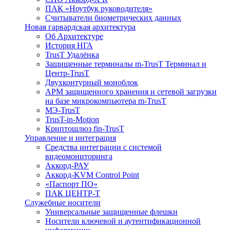
ПАК «Ноутбук руководителя»
Cчитыватели биометрических данных
Новая гарвардская архитектура
Об Архитектуре
История НГА
TrusT Удалёнка
Защищенные терминалы m-TrusT Терминал и
Центр-TrusT
Двухконтурный моноблок
АРМ защищенного хранения и сетевой загрузки
на базе микрокомпьютера m-TrusT
МЭ-TrusT
TrusT-in-Motion
Криптошлюз fin-TrusT
Управление и интеграция
Средства интеграции с системой
видеомониторинга
Аккорд-РАУ
Аккорд-KVM Control Point
«Паспорт ПО»
ПАК ЦЕНТР-Т
Служебные носители
Универсальные защищенные флешки
Носители ключевой и аутентификационной