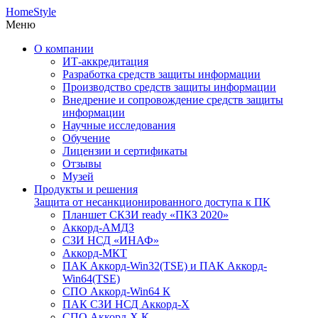
HomeStyle
Меню
О компании
ИТ-аккредитация
Разработка средств защиты информации
Производство средств защиты информации
Внедрение и сопровождение средств защиты
информации
Научные исследования
Обучение
Лицензии и сертификаты
Отзывы
Музей
Продукты и решения
Защита от несанкционированного доступа к ПК
Планшет СКЗИ ready «ПКЗ 2020»
Аккорд-АМДЗ
СЗИ НСД «ИНАФ»
Аккорд-МКТ
ПАК Аккорд-Win32(TSE) и ПАК Аккорд-
Win64(TSE)
СПО Аккорд-Win64 К
ПАК СЗИ НСД Аккорд-X
СПО Аккорд-X К