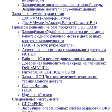
информации
Защищенные носители вычислительной среды
Защищенные носители служебных данных
Защита систем виртуализации
Для KVM («Аккорд-KVM»)
Для VMware («Аккорд-В.» и «Сегмент-В.»)
Примеры решений на базе продуктов ОКБ САПР
Защищённая «Удалёнка»: варианты реализации
Работа с одного рабочего места в двух разных
контурах защищенности
ПАК «Ноутбук руководителя»
Аттестованная система терминального доступа к
ИСПДн
Работа с 1С в режиме доверенного сеанса связи
Доверенная вычислительная среда на планшетах
Dell. «МАРШ!»
Интеграция СЗИ НСД и СКУД
Защита ИСПДн с применением технологии
терминального доступа
Секрет Фирмы
ПАЖ
Идеальный токен
Специальные инструменты
СПО «РКБ»
Загрузчики операционных систем разработки ОКБ