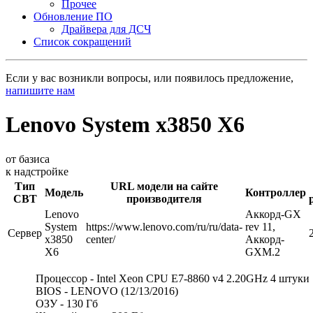
Прочее
Обновление ПО
Драйвера для ДСЧ
Список сокращений
Если у вас возникли вопросы, или появилось предложение,
напишите нам
Lenovo System x3850 X6
от базиса
к надстройке
Тип
URL модели на сайте
Модель
Контроллер
СВТ
производителя
Lenovo
Аккорд-GX
System
https://www.lenovo.com/ru/ru/data-
rev 11,
Сервер
x3850
center/
Аккорд-
X6
GXM.2
Процессор - Intel Xeon CPU E7-8860 v4 2.20GHz 4 штуки
BIOS - LENOVO (12/13/2016)
ОЗУ - 130 Гб