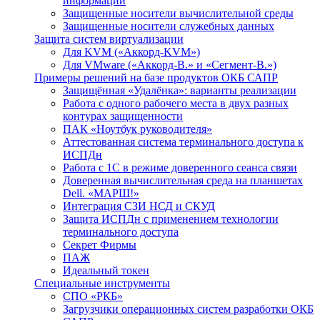
информации
Защищенные носители вычислительной среды
Защищенные носители служебных данных
Защита систем виртуализации
Для KVM («Аккорд-KVM»)
Для VMware («Аккорд-В.» и «Сегмент-В.»)
Примеры решений на базе продуктов ОКБ САПР
Защищённая «Удалёнка»: варианты реализации
Работа с одного рабочего места в двух разных
контурах защищенности
ПАК «Ноутбук руководителя»
Аттестованная система терминального доступа к
ИСПДн
Работа с 1С в режиме доверенного сеанса связи
Доверенная вычислительная среда на планшетах
Dell. «МАРШ!»
Интеграция СЗИ НСД и СКУД
Защита ИСПДн с применением технологии
терминального доступа
Секрет Фирмы
ПАЖ
Идеальный токен
Специальные инструменты
СПО «РКБ»
Загрузчики операционных систем разработки ОКБ