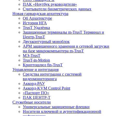
ПАК «Ноутбук руководителя»
Cчитыватели биометрических данных
Новая гарвардская архитектура
Об Архитектуре
История НГА
TrusT Удалёнка
Защищенные терминалы m-TrusT Терминал и
Центр-TrusT
Двухконтурный моноблок
АРМ защищенного хранения и сетевой загрузки
на базе микрокомпьютера m-TrusT
МЭ-TrusT
TrusT-in-Motion
Криптошлюз fin-TrusT
Управление и интеграция
Средства интеграции с системой
видеомониторинга
Аккорд-РАУ
Аккорд-KVM Control Point
«Паспорт ПО»
ПАК ЦЕНТР-Т
Служебные носители
Универсальные защищенные флешки
Носители ключевой и аутентификационной