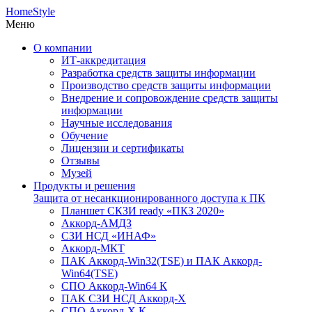
HomeStyle
Меню
О компании
ИТ-аккредитация
Разработка средств защиты информации
Производство средств защиты информации
Внедрение и сопровождение средств защиты
информации
Научные исследования
Обучение
Лицензии и сертификаты
Отзывы
Музей
Продукты и решения
Защита от несанкционированного доступа к ПК
Планшет СКЗИ ready «ПКЗ 2020»
Аккорд-АМДЗ
СЗИ НСД «ИНАФ»
Аккорд-МКТ
ПАК Аккорд-Win32(TSE) и ПАК Аккорд-
Win64(TSE)
СПО Аккорд-Win64 К
ПАК СЗИ НСД Аккорд-X
СПО Аккорд-X К