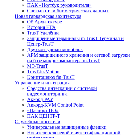
ПАК «Ноутбук руководителя»
Cчитыватели биометрических данных
Новая гарвардская архитектура
Об Архитектуре
История НГА
TrusT Удалёнка
Защищенные терминалы m-TrusT Терминал и
Центр-TrusT
Двухконтурный моноблок
АРМ защищенного хранения и сетевой загрузки
на базе микрокомпьютера m-TrusT
МЭ-TrusT
TrusT-in-Motion
Криптошлюз fin-TrusT
Управление и интеграция
Средства интеграции с системой
видеомониторинга
Аккорд-РАУ
Аккорд-KVM Control Point
«Паспорт ПО»
ПАК ЦЕНТР-Т
Служебные носители
Универсальные защищенные флешки
Носители ключевой и аутентификационной