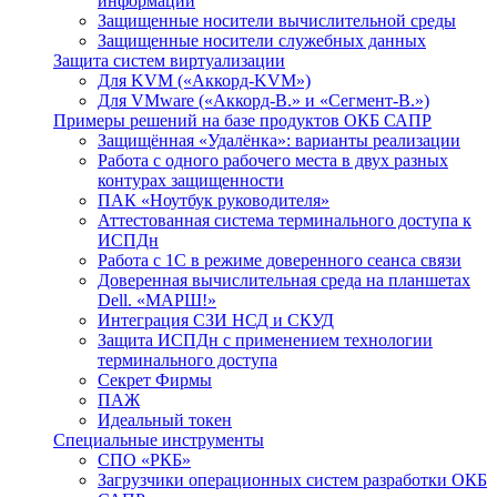
информации
Защищенные носители вычислительной среды
Защищенные носители служебных данных
Защита систем виртуализации
Для KVM («Аккорд-KVM»)
Для VMware («Аккорд-В.» и «Сегмент-В.»)
Примеры решений на базе продуктов ОКБ САПР
Защищённая «Удалёнка»: варианты реализации
Работа с одного рабочего места в двух разных
контурах защищенности
ПАК «Ноутбук руководителя»
Аттестованная система терминального доступа к
ИСПДн
Работа с 1С в режиме доверенного сеанса связи
Доверенная вычислительная среда на планшетах
Dell. «МАРШ!»
Интеграция СЗИ НСД и СКУД
Защита ИСПДн с применением технологии
терминального доступа
Секрет Фирмы
ПАЖ
Идеальный токен
Специальные инструменты
СПО «РКБ»
Загрузчики операционных систем разработки ОКБ