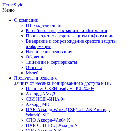
HomeStyle
Меню
О компании
ИТ-аккредитация
Разработка средств защиты информации
Производство средств защиты информации
Внедрение и сопровождение средств защиты
информации
Научные исследования
Обучение
Лицензии и сертификаты
Отзывы
Музей
Продукты и решения
Защита от несанкционированного доступа к ПК
Планшет СКЗИ ready «ПКЗ 2020»
Аккорд-АМДЗ
СЗИ НСД «ИНАФ»
Аккорд-МКТ
ПАК Аккорд-Win32(TSE) и ПАК Аккорд-
Win64(TSE)
СПО Аккорд-Win64 К
ПАК СЗИ НСД Аккорд-X
СПО Аккорд-X К