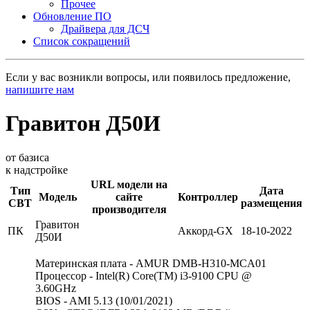
Прочее
Обновление ПО
Драйвера для ДСЧ
Список сокращений
Если у вас возникли вопросы, или появилось предложение,
напишите нам
Гравитон Д50И
от базиса
к надстройке
URL модели на
Тип
Дата
Модель
сайте
Контроллер
СВТ
размещения
производителя
Гравитон
ПК
Аккорд-GX
18-10-2022
Д50И
Материнская плата - AMUR DMB-H310-MCA01
Процессор - Intel(R) Core(TM) i3-9100 CPU @
3.60GHz
BIOS - AMI 5.13 (10/01/2021)