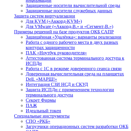
информации
Защищенные носители вычислительной среды
Защищенные носители служебных данных
Защита систем виртуализации
Для KVM («Аккорд-KVM»)
Для VMware («Аккорд-В.» и «Сегмент-В.»)
Примеры решений на базе продуктов ОКБ САПР
Защищённая «Удалёнка»: варианты реализации
Работа с одного рабочего места в двух разных
контурах защищенности
ПАК «Ноутбук руководителя»
Аттестованная система терминального доступа к
ИСПДн
Работа с 1С в режиме доверенного сеанса связи
Доверенная вычислительная среда на планшетах
Dell. «МАРШ!»
Интеграция СЗИ НСД и СКУД
Защита ИСПДн с применением технологии
терминального доступа
Секрет Фирмы
ПАЖ
Идеальный токен
Специальные инструменты
СПО «РКБ»
Загрузчики операционных систем разработки ОКБ