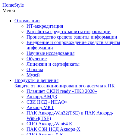
HomeStyle
Меню
О компании
ИТ-аккредитация
Разработка средств защиты информации
Производство средств защиты информации
Внедрение и сопровождение средств защиты
информации
Научные исследования
Обучение
Лицензии и сертификаты
Отзывы
Музей
Продукты и решения
Защита от несанкционированного доступа к ПК
Планшет СКЗИ ready «ПКЗ 2020»
Аккорд-АМДЗ
СЗИ НСД «ИНАФ»
Аккорд-МКТ
ПАК Аккорд-Win32(TSE) и ПАК Аккорд-
Win64(TSE)
СПО Аккорд-Win64 К
ПАК СЗИ НСД Аккорд-X
СПО Аккорд-X К