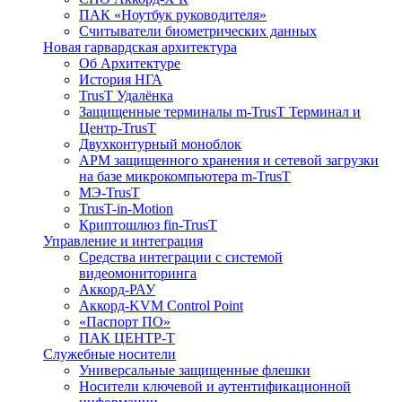
ПАК «Ноутбук руководителя»
Cчитыватели биометрических данных
Новая гарвардская архитектура
Об Архитектуре
История НГА
TrusT Удалёнка
Защищенные терминалы m-TrusT Терминал и
Центр-TrusT
Двухконтурный моноблок
АРМ защищенного хранения и сетевой загрузки
на базе микрокомпьютера m-TrusT
МЭ-TrusT
TrusT-in-Motion
Криптошлюз fin-TrusT
Управление и интеграция
Средства интеграции с системой
видеомониторинга
Аккорд-РАУ
Аккорд-KVM Control Point
«Паспорт ПО»
ПАК ЦЕНТР-Т
Служебные носители
Универсальные защищенные флешки
Носители ключевой и аутентификационной