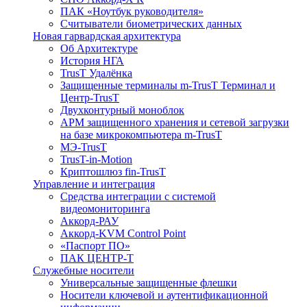
ПАК «Ноутбук руководителя»
Cчитыватели биометрических данных
Новая гарвардская архитектура
Об Архитектуре
История НГА
TrusT Удалёнка
Защищенные терминалы m-TrusT Терминал и
Центр-TrusT
Двухконтурный моноблок
АРМ защищенного хранения и сетевой загрузки
на базе микрокомпьютера m-TrusT
МЭ-TrusT
TrusT-in-Motion
Криптошлюз fin-TrusT
Управление и интеграция
Средства интеграции с системой
видеомониторинга
Аккорд-РАУ
Аккорд-KVM Control Point
«Паспорт ПО»
ПАК ЦЕНТР-Т
Служебные носители
Универсальные защищенные флешки
Носители ключевой и аутентификационной