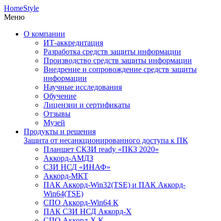
HomeStyle
Меню
О компании
ИТ-аккредитация
Разработка средств защиты информации
Производство средств защиты информации
Внедрение и сопровождение средств защиты
информации
Научные исследования
Обучение
Лицензии и сертификаты
Отзывы
Музей
Продукты и решения
Защита от несанкционированного доступа к ПК
Планшет СКЗИ ready «ПКЗ 2020»
Аккорд-АМДЗ
СЗИ НСД «ИНАФ»
Аккорд-МКТ
ПАК Аккорд-Win32(TSE) и ПАК Аккорд-
Win64(TSE)
СПО Аккорд-Win64 К
ПАК СЗИ НСД Аккорд-X
СПО Аккорд-X К