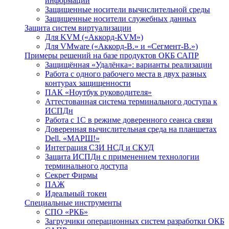
информации
Защищенные носители вычислительной среды
Защищенные носители служебных данных
Защита систем виртуализации
Для KVM («Аккорд-KVM»)
Для VMware («Аккорд-В.» и «Сегмент-В.»)
Примеры решений на базе продуктов ОКБ САПР
Защищённая «Удалёнка»: варианты реализации
Работа с одного рабочего места в двух разных
контурах защищенности
ПАК «Ноутбук руководителя»
Аттестованная система терминального доступа к
ИСПДн
Работа с 1С в режиме доверенного сеанса связи
Доверенная вычислительная среда на планшетах
Dell. «МАРШ!»
Интеграция СЗИ НСД и СКУД
Защита ИСПДн с применением технологии
терминального доступа
Секрет Фирмы
ПАЖ
Идеальный токен
Специальные инструменты
СПО «РКБ»
Загрузчики операционных систем разработки ОКБ