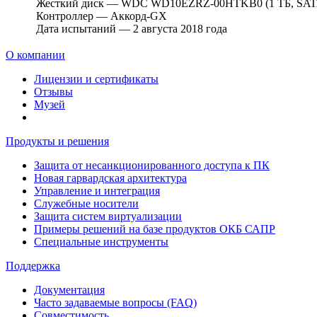
Жесткий диск — WDC
WD10EZRZ-00HTKB0
(1 ТБ,
SAT
Контроллер —
Аккорд-GX
Дата испытаний — 2 августа 2018 года
О компании
Лицензии и сертификаты
Отзывы
Музей
Продукты и решения
Защита от несанкционированного доступа к ПК
Новая гарвардская архитектура
Управление и интеграция
Служебные носители
Защита систем виртуализации
Примеры решений на базе продуктов ОКБ САПР
Специальные инструменты
Поддержка
Документация
Часто задаваемые вопросы (FAQ)
Совместимость