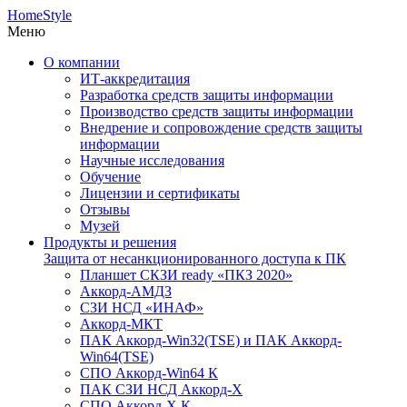
HomeStyle
Меню
О компании
ИТ-аккредитация
Разработка средств защиты информации
Производство средств защиты информации
Внедрение и сопровождение средств защиты
информации
Научные исследования
Обучение
Лицензии и сертификаты
Отзывы
Музей
Продукты и решения
Защита от несанкционированного доступа к ПК
Планшет СКЗИ ready «ПКЗ 2020»
Аккорд-АМДЗ
СЗИ НСД «ИНАФ»
Аккорд-МКТ
ПАК Аккорд-Win32(TSE) и ПАК Аккорд-
Win64(TSE)
СПО Аккорд-Win64 К
ПАК СЗИ НСД Аккорд-X
СПО Аккорд-X К