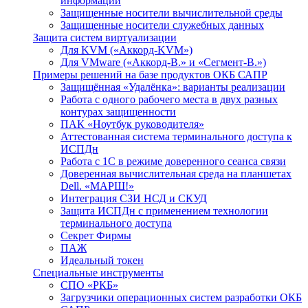
информации
Защищенные носители вычислительной среды
Защищенные носители служебных данных
Защита систем виртуализации
Для KVM («Аккорд-KVM»)
Для VMware («Аккорд-В.» и «Сегмент-В.»)
Примеры решений на базе продуктов ОКБ САПР
Защищённая «Удалёнка»: варианты реализации
Работа с одного рабочего места в двух разных
контурах защищенности
ПАК «Ноутбук руководителя»
Аттестованная система терминального доступа к
ИСПДн
Работа с 1С в режиме доверенного сеанса связи
Доверенная вычислительная среда на планшетах
Dell. «МАРШ!»
Интеграция СЗИ НСД и СКУД
Защита ИСПДн с применением технологии
терминального доступа
Секрет Фирмы
ПАЖ
Идеальный токен
Специальные инструменты
СПО «РКБ»
Загрузчики операционных систем разработки ОКБ