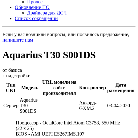
Прочее
Обновление ПО
Драйвера для ДСЧ
Список сокращений
Если у вас возникли вопросы, или появилось предложение,
напишите нам
Aquarius T30 S001DS
от базиса
к надстройке
URL модели на
Тип
Дата
Модель
сайте
Контроллер
СВТ
размещения
производителя
Aquarius
Аккорд-
Сервер
T30
03-04-2020
GXM.2
S001DS
Процессор - OctalCore Intel Atom C3758, 550 MHz
(22 x 25)
BIOS - AMI UEFI ES267IMS.107