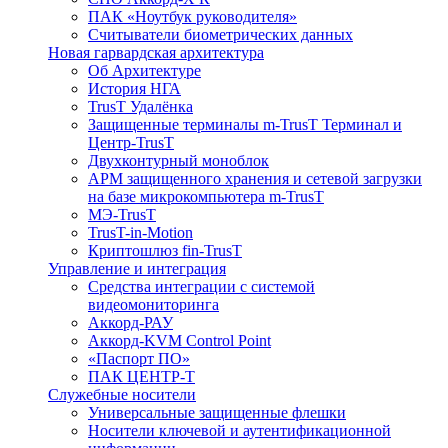
ПАК «Ноутбук руководителя»
Cчитыватели биометрических данных
Новая гарвардская архитектура
Об Архитектуре
История НГА
TrusT Удалёнка
Защищенные терминалы m-TrusT Терминал и
Центр-TrusT
Двухконтурный моноблок
АРМ защищенного хранения и сетевой загрузки
на базе микрокомпьютера m-TrusT
МЭ-TrusT
TrusT-in-Motion
Криптошлюз fin-TrusT
Управление и интеграция
Средства интеграции с системой
видеомониторинга
Аккорд-РАУ
Аккорд-KVM Control Point
«Паспорт ПО»
ПАК ЦЕНТР-Т
Служебные носители
Универсальные защищенные флешки
Носители ключевой и аутентификационной