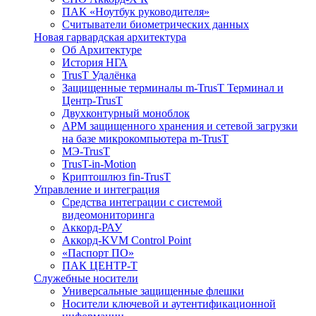
ПАК «Ноутбук руководителя»
Cчитыватели биометрических данных
Новая гарвардская архитектура
Об Архитектуре
История НГА
TrusT Удалёнка
Защищенные терминалы m-TrusT Терминал и
Центр-TrusT
Двухконтурный моноблок
АРМ защищенного хранения и сетевой загрузки
на базе микрокомпьютера m-TrusT
МЭ-TrusT
TrusT-in-Motion
Криптошлюз fin-TrusT
Управление и интеграция
Средства интеграции с системой
видеомониторинга
Аккорд-РАУ
Аккорд-KVM Control Point
«Паспорт ПО»
ПАК ЦЕНТР-Т
Служебные носители
Универсальные защищенные флешки
Носители ключевой и аутентификационной