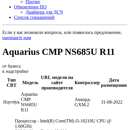
Прочее
Обновление ПО
Драйвера для ДСЧ
Список сокращений
Если у вас возникли вопросы, или появилось предложение,
напишите нам
Aquarius CMP NS685U R11
от базиса
к надстройке
URL модели на
Тип
Дата
Модель
сайте
Контроллер
СВТ
размещения
производителя
Aquarius
CMP
Аккорд-
Ноутбук
31-08-2022
NS685U
GXM.2
R11
Процессор - Intel(R) Core(TM) i5-10210U CPU @
1.60GHz