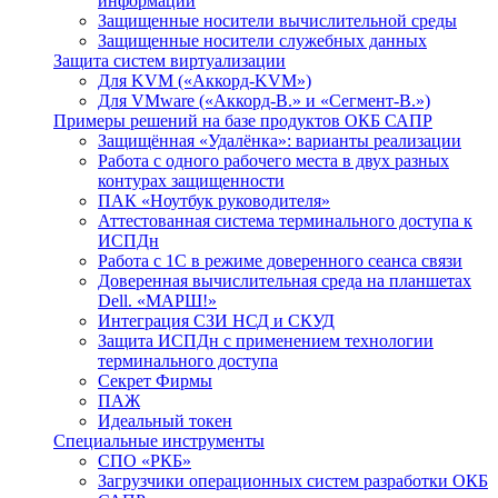
информации
Защищенные носители вычислительной среды
Защищенные носители служебных данных
Защита систем виртуализации
Для KVM («Аккорд-KVM»)
Для VMware («Аккорд-В.» и «Сегмент-В.»)
Примеры решений на базе продуктов ОКБ САПР
Защищённая «Удалёнка»: варианты реализации
Работа с одного рабочего места в двух разных
контурах защищенности
ПАК «Ноутбук руководителя»
Аттестованная система терминального доступа к
ИСПДн
Работа с 1С в режиме доверенного сеанса связи
Доверенная вычислительная среда на планшетах
Dell. «МАРШ!»
Интеграция СЗИ НСД и СКУД
Защита ИСПДн с применением технологии
терминального доступа
Секрет Фирмы
ПАЖ
Идеальный токен
Специальные инструменты
СПО «РКБ»
Загрузчики операционных систем разработки ОКБ