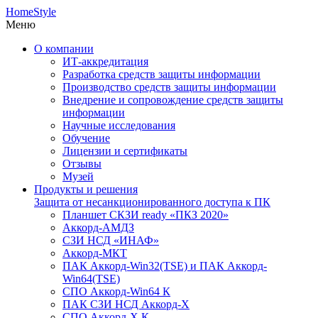
HomeStyle
Меню
О компании
ИТ-аккредитация
Разработка средств защиты информации
Производство средств защиты информации
Внедрение и сопровождение средств защиты
информации
Научные исследования
Обучение
Лицензии и сертификаты
Отзывы
Музей
Продукты и решения
Защита от несанкционированного доступа к ПК
Планшет СКЗИ ready «ПКЗ 2020»
Аккорд-АМДЗ
СЗИ НСД «ИНАФ»
Аккорд-МКТ
ПАК Аккорд-Win32(TSE) и ПАК Аккорд-
Win64(TSE)
СПО Аккорд-Win64 К
ПАК СЗИ НСД Аккорд-X
СПО Аккорд-X К