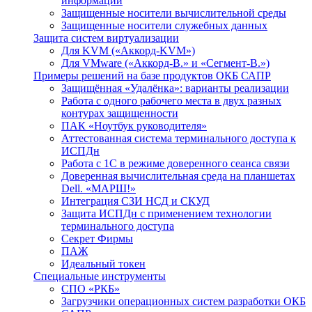
информации
Защищенные носители вычислительной среды
Защищенные носители служебных данных
Защита систем виртуализации
Для KVM («Аккорд-KVM»)
Для VMware («Аккорд-В.» и «Сегмент-В.»)
Примеры решений на базе продуктов ОКБ САПР
Защищённая «Удалёнка»: варианты реализации
Работа с одного рабочего места в двух разных
контурах защищенности
ПАК «Ноутбук руководителя»
Аттестованная система терминального доступа к
ИСПДн
Работа с 1С в режиме доверенного сеанса связи
Доверенная вычислительная среда на планшетах
Dell. «МАРШ!»
Интеграция СЗИ НСД и СКУД
Защита ИСПДн с применением технологии
терминального доступа
Секрет Фирмы
ПАЖ
Идеальный токен
Специальные инструменты
СПО «РКБ»
Загрузчики операционных систем разработки ОКБ