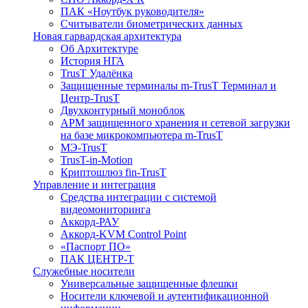
ПАК «Ноутбук руководителя»
Cчитыватели биометрических данных
Новая гарвардская архитектура
Об Архитектуре
История НГА
TrusT Удалёнка
Защищенные терминалы m-TrusT Терминал и
Центр-TrusT
Двухконтурный моноблок
АРМ защищенного хранения и сетевой загрузки
на базе микрокомпьютера m-TrusT
МЭ-TrusT
TrusT-in-Motion
Криптошлюз fin-TrusT
Управление и интеграция
Средства интеграции с системой
видеомониторинга
Аккорд-РАУ
Аккорд-KVM Control Point
«Паспорт ПО»
ПАК ЦЕНТР-Т
Служебные носители
Универсальные защищенные флешки
Носители ключевой и аутентификационной