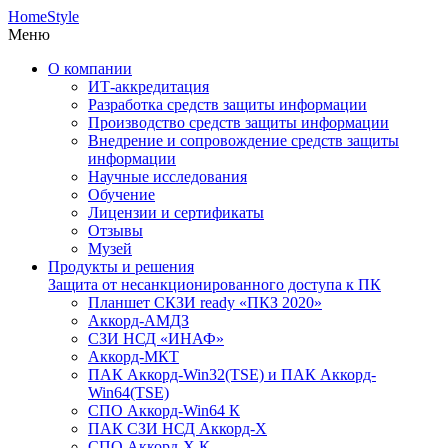
HomeStyle
Меню
О компании
ИТ-аккредитация
Разработка средств защиты информации
Производство средств защиты информации
Внедрение и сопровождение средств защиты
информации
Научные исследования
Обучение
Лицензии и сертификаты
Отзывы
Музей
Продукты и решения
Защита от несанкционированного доступа к ПК
Планшет СКЗИ ready «ПКЗ 2020»
Аккорд-АМДЗ
СЗИ НСД «ИНАФ»
Аккорд-МКТ
ПАК Аккорд-Win32(TSE) и ПАК Аккорд-
Win64(TSE)
СПО Аккорд-Win64 К
ПАК СЗИ НСД Аккорд-X
СПО Аккорд-X К