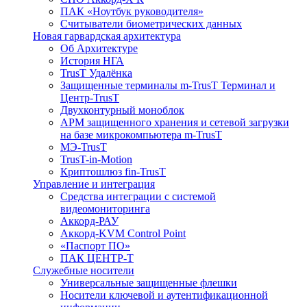
ПАК «Ноутбук руководителя»
Cчитыватели биометрических данных
Новая гарвардская архитектура
Об Архитектуре
История НГА
TrusT Удалёнка
Защищенные терминалы m-TrusT Терминал и
Центр-TrusT
Двухконтурный моноблок
АРМ защищенного хранения и сетевой загрузки
на базе микрокомпьютера m-TrusT
МЭ-TrusT
TrusT-in-Motion
Криптошлюз fin-TrusT
Управление и интеграция
Средства интеграции с системой
видеомониторинга
Аккорд-РАУ
Аккорд-KVM Control Point
«Паспорт ПО»
ПАК ЦЕНТР-Т
Служебные носители
Универсальные защищенные флешки
Носители ключевой и аутентификационной