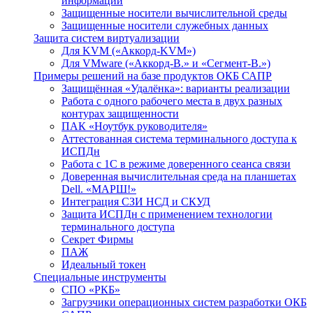
информации
Защищенные носители вычислительной среды
Защищенные носители служебных данных
Защита систем виртуализации
Для KVM («Аккорд-KVM»)
Для VMware («Аккорд-В.» и «Сегмент-В.»)
Примеры решений на базе продуктов ОКБ САПР
Защищённая «Удалёнка»: варианты реализации
Работа с одного рабочего места в двух разных
контурах защищенности
ПАК «Ноутбук руководителя»
Аттестованная система терминального доступа к
ИСПДн
Работа с 1С в режиме доверенного сеанса связи
Доверенная вычислительная среда на планшетах
Dell. «МАРШ!»
Интеграция СЗИ НСД и СКУД
Защита ИСПДн с применением технологии
терминального доступа
Секрет Фирмы
ПАЖ
Идеальный токен
Специальные инструменты
СПО «РКБ»
Загрузчики операционных систем разработки ОКБ