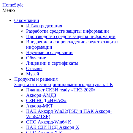
HomeStyle
Меню
О компании
ИТ-аккредитация
Разработка средств защиты информации
Производство средств защиты информации
Внедрение и сопровождение средств защиты
информации
Научные исследования
Обучение
Лицензии и сертификаты
Отзывы
Музей
Продукты и решения
Защита от несанкционированного доступа к ПК
Планшет СКЗИ ready «ПКЗ 2020»
Аккорд-АМДЗ
СЗИ НСД «ИНАФ»
Аккорд-МКТ
ПАК Аккорд-Win32(TSE) и ПАК Аккорд-
Win64(TSE)
СПО Аккорд-Win64 К
ПАК СЗИ НСД Аккорд-X
СПО Аккорд-X К