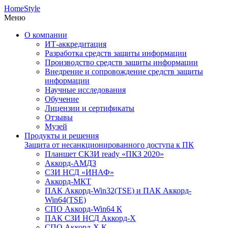
HomeStyle
Меню
О компании
ИТ-аккредитация
Разработка средств защиты информации
Производство средств защиты информации
Внедрение и сопровождение средств защиты
информации
Научные исследования
Обучение
Лицензии и сертификаты
Отзывы
Музей
Продукты и решения
Защита от несанкционированного доступа к ПК
Планшет СКЗИ ready «ПКЗ 2020»
Аккорд-АМДЗ
СЗИ НСД «ИНАФ»
Аккорд-МКТ
ПАК Аккорд-Win32(TSE) и ПАК Аккорд-
Win64(TSE)
СПО Аккорд-Win64 К
ПАК СЗИ НСД Аккорд-X
СПО Аккорд-X К