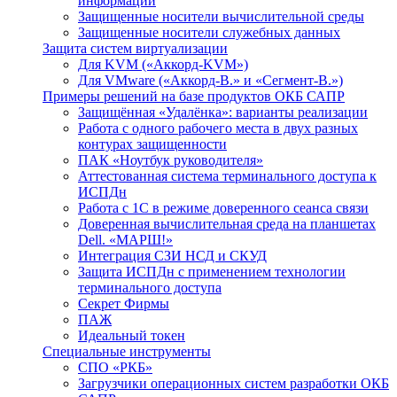
информации
Защищенные носители вычислительной среды
Защищенные носители служебных данных
Защита систем виртуализации
Для KVM («Аккорд-KVM»)
Для VMware («Аккорд-В.» и «Сегмент-В.»)
Примеры решений на базе продуктов ОКБ САПР
Защищённая «Удалёнка»: варианты реализации
Работа с одного рабочего места в двух разных
контурах защищенности
ПАК «Ноутбук руководителя»
Аттестованная система терминального доступа к
ИСПДн
Работа с 1С в режиме доверенного сеанса связи
Доверенная вычислительная среда на планшетах
Dell. «МАРШ!»
Интеграция СЗИ НСД и СКУД
Защита ИСПДн с применением технологии
терминального доступа
Секрет Фирмы
ПАЖ
Идеальный токен
Специальные инструменты
СПО «РКБ»
Загрузчики операционных систем разработки ОКБ