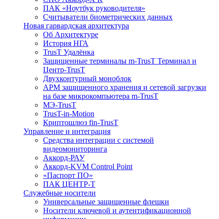
ПАК «Ноутбук руководителя»
Cчитыватели биометрических данных
Новая гарвардская архитектура
Об Архитектуре
История НГА
TrusT Удалёнка
Защищенные терминалы m-TrusT Терминал и
Центр-TrusT
Двухконтурный моноблок
АРМ защищенного хранения и сетевой загрузки
на базе микрокомпьютера m-TrusT
МЭ-TrusT
TrusT-in-Motion
Криптошлюз fin-TrusT
Управление и интеграция
Средства интеграции с системой
видеомониторинга
Аккорд-РАУ
Аккорд-KVM Control Point
«Паспорт ПО»
ПАК ЦЕНТР-Т
Служебные носители
Универсальные защищенные флешки
Носители ключевой и аутентификационной