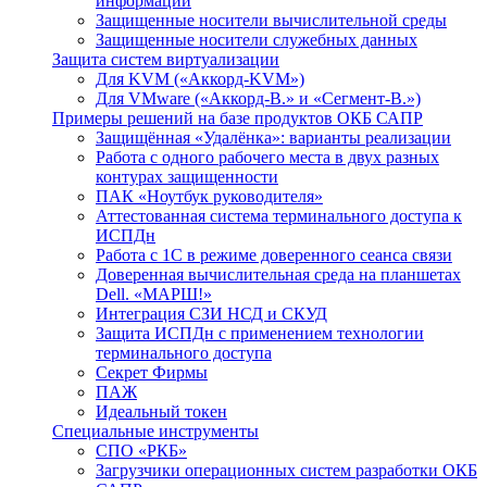
информации
Защищенные носители вычислительной среды
Защищенные носители служебных данных
Защита систем виртуализации
Для KVM («Аккорд-KVM»)
Для VMware («Аккорд-В.» и «Сегмент-В.»)
Примеры решений на базе продуктов ОКБ САПР
Защищённая «Удалёнка»: варианты реализации
Работа с одного рабочего места в двух разных
контурах защищенности
ПАК «Ноутбук руководителя»
Аттестованная система терминального доступа к
ИСПДн
Работа с 1С в режиме доверенного сеанса связи
Доверенная вычислительная среда на планшетах
Dell. «МАРШ!»
Интеграция СЗИ НСД и СКУД
Защита ИСПДн с применением технологии
терминального доступа
Секрет Фирмы
ПАЖ
Идеальный токен
Специальные инструменты
СПО «РКБ»
Загрузчики операционных систем разработки ОКБ