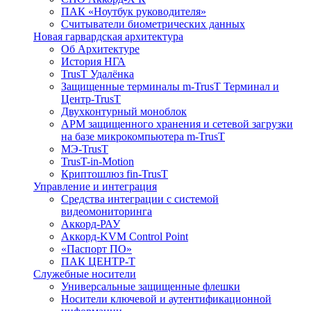
ПАК «Ноутбук руководителя»
Cчитыватели биометрических данных
Новая гарвардская архитектура
Об Архитектуре
История НГА
TrusT Удалёнка
Защищенные терминалы m-TrusT Терминал и
Центр-TrusT
Двухконтурный моноблок
АРМ защищенного хранения и сетевой загрузки
на базе микрокомпьютера m-TrusT
МЭ-TrusT
TrusT-in-Motion
Криптошлюз fin-TrusT
Управление и интеграция
Средства интеграции с системой
видеомониторинга
Аккорд-РАУ
Аккорд-KVM Control Point
«Паспорт ПО»
ПАК ЦЕНТР-Т
Служебные носители
Универсальные защищенные флешки
Носители ключевой и аутентификационной