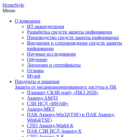
HomeStyle
Меню
О компании
ИТ-аккредитация
Разработка средств защиты информации
Производство средств защиты информации
Внедрение и сопровождение средств защиты
информации
Научные исследования
Обучение
Лицензии и сертификаты
Отзывы
Музей
Продукты и решения
Защита от несанкционированного доступа к ПК
Планшет СКЗИ ready «ПКЗ 2020»
Аккорд-АМДЗ
СЗИ НСД «ИНАФ»
Аккорд-МКТ
ПАК Аккорд-Win32(TSE) и ПАК Аккорд-
Win64(TSE)
СПО Аккорд-Win64 К
ПАК СЗИ НСД Аккорд-X
СПО Аккорд-X К