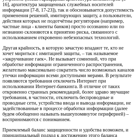
16], архитектура защищенных служебных носителей
информации [7-8, 17-23]), так и обосновывается допустимость
применения решений, имитирующих защиту, а пользователи,
действия которых не подотчётны регуляторам (например,
частные лица - клиенты банков) просто осознанно или по
незнанию склоняются к принятию риска, связанного с
использованием откровенно небезопасных технологий.
Другая крайность, в которую зачастую впадают те, кто не
хочет мириться с имитацией защиты, – так называемое
«закручивание гаек». Не вызывает сомнений, что при
обработке информации ограниченного распространения,
желательно максимально сократить число возможных каналов
утечки информации всеми доступными мерами. В результате
появляются требования отключить Интернет при
использовании Интернет-банкинга. В отличие от таких
откровенно странных рекомендаций, более здраво звучащие
требования, в частности, отключить беспроводные и
проводные сети, устройства ввода и вывода информации, не
задействованные в процессе обработки информации (далее
будем обобщенно называть вышеупомянутое периферией) –
воспринимаются с пониманием.
Приемлемый баланс защищенности и удобства возможен, и
принципиальный подход к достижению этого баланса