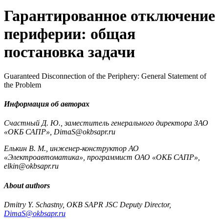
Гарантированное отключение
периферии: общая
постановка задачи
Guaranteed Disconnection of the Periphery: General Statement of
the Problem
Информация об авторах
Счастный Д. Ю., заместитель генерального директора ЗАО
«ОКБ САПР»,
DimaS
@
okbsapr
.
ru
Елькин В. М., инженер-конструктор АО
«Электроавтоматика», программист ОАО «ОКБ САПР»,
elkin
@
okbsapr
.
ru
About authors
Dmitry Y. Schastny, OKB SAPR JSC Deputy Director,
DimaS@okbsapr.ru