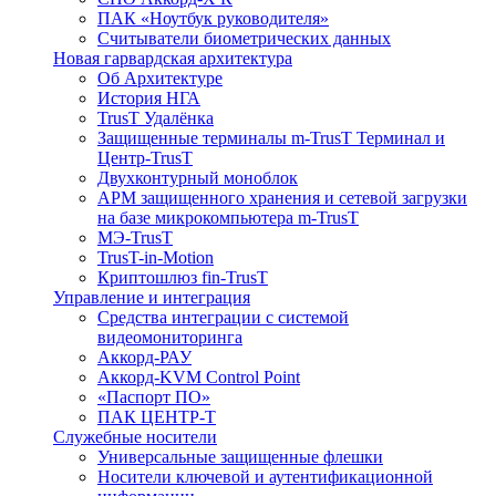
ПАК «Ноутбук руководителя»
Cчитыватели биометрических данных
Новая гарвардская архитектура
Об Архитектуре
История НГА
TrusT Удалёнка
Защищенные терминалы m-TrusT Терминал и
Центр-TrusT
Двухконтурный моноблок
АРМ защищенного хранения и сетевой загрузки
на базе микрокомпьютера m-TrusT
МЭ-TrusT
TrusT-in-Motion
Криптошлюз fin-TrusT
Управление и интеграция
Средства интеграции с системой
видеомониторинга
Аккорд-РАУ
Аккорд-KVM Control Point
«Паспорт ПО»
ПАК ЦЕНТР-Т
Служебные носители
Универсальные защищенные флешки
Носители ключевой и аутентификационной