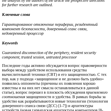
the analysis by the authors of the article the prospective directions
for further research are outlined.
Ключевые слова
Гарантированное отключение периферии, резидентный
компонент безопасности, доверенный сеанс связи,
недоверенный процессор
Keywords
Guaranteed disconnection of the periphery, resident security
component, trusted session, untrusted processor
Последние годы активно обсуждается вопрос правомерности
выбора между удобством использования средства
вычислительной техники (СВТ) и его защищенностью. С тех
пор, как у подхода «защищенное и не должно быть удобно»
появились оппоненты (причины их появления хорошо
известны и на них нет смысла останавливаться в данной
статье), вопрос перешел в плоскость обсуждения
приемлемого
соотношения
защищенности и удобства. В рамках борьбы за
удобство как разрабатываются новые технологии (технология
доверенного сеанса связи (ДСС) [1-7]) и архитектуры
устройств (новая гарвардская архитектура компьютеров [8-