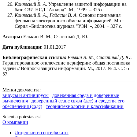
Конявский В. А.
Управление защитой информации на
базе СЗИ НСД "Аккорд". М., 1999. – 325 c.
Конявский В. А., Гадасин В. А.
Основы понимания
феномена электронного обмена информацией. Мн.:
Серия «Библиотека журнала "УЗИ"», 2004. – 327 c.
Авторы:
Елькин В. М.; Счастный Д. Ю.
Дата публикации:
01.01.2017
Библиографическая ссылка:
Елькин В. М., Счастный Д. Ю.
Гарантированное отключение периферии: общая постановка
задачи // Вопросы защиты информации. М., 2017. № 4. С. 55–
57.
Метки документа:
вирусы и антивирусы
доверенная среда и доверенные
вычисления
доверенный сеанс связи (дсс) и средства его
обеспечения (содс)
теория/технологии и классификации
Scientia potestas est
О компании
Лицензии и сертификаты