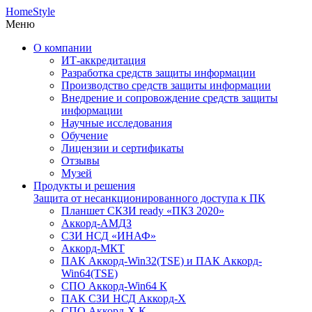
HomeStyle
Меню
О компании
ИТ-аккредитация
Разработка средств защиты информации
Производство средств защиты информации
Внедрение и сопровождение средств защиты
информации
Научные исследования
Обучение
Лицензии и сертификаты
Отзывы
Музей
Продукты и решения
Защита от несанкционированного доступа к ПК
Планшет СКЗИ ready «ПКЗ 2020»
Аккорд-АМДЗ
СЗИ НСД «ИНАФ»
Аккорд-МКТ
ПАК Аккорд-Win32(TSE) и ПАК Аккорд-
Win64(TSE)
СПО Аккорд-Win64 К
ПАК СЗИ НСД Аккорд-X
СПО Аккорд-X К