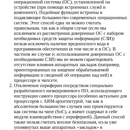
операционной системы (ОС), установленной на
устройстве (при помощи встроенных служб и
компонент). Подобные функции встроены в
подавляющее большинство современных операционных
систем. Этот способ едва ли можно считать
правильным, так как в общем случае (если мы
исключаем из рассмотрения доверенные ОС с набором
необходимых средств защиты информации (СЗИ))
нельзя исключить наличие вредоносного кода в
программном обеспечении (в том числе и в ОС). В
частном же случае (с использованием доверенных ОС с
необходимыми СЗИ) мы не можем гарантировать
отсутствие влияния аппаратных закладок (например,
ориентированных на хищение обрабатываемой
информации и сведений об операциях над ней) в
процессоре и чипсете.
Отключение периферии посредством специально
разработанного низкоуровневого ПО, использующего
инструкции самого процессора (особенно актуально для
процессоров с ARM-архитектурой, так как в
абсолютном большинстве случаев они проектируются
как система на чипе (SoC), а значит содержат в себе
модули взаимодействия с периферией). Данный способ
также нельзя считать вполне безопасным, из-за уже
упомянутых выше аппаратных «закладок» в