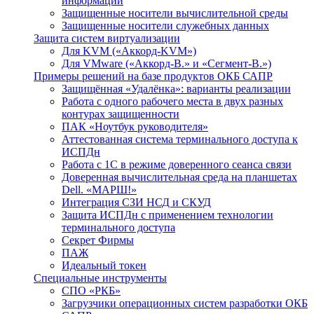
информации
Защищенные носители вычислительной среды
Защищенные носители служебных данных
Защита систем виртуализации
Для KVM («Аккорд-KVM»)
Для VMware («Аккорд-В.» и «Сегмент-В.»)
Примеры решений на базе продуктов ОКБ САПР
Защищённая «Удалёнка»: варианты реализации
Работа с одного рабочего места в двух разных
контурах защищенности
ПАК «Ноутбук руководителя»
Аттестованная система терминального доступа к
ИСПДн
Работа с 1С в режиме доверенного сеанса связи
Доверенная вычислительная среда на планшетах
Dell. «МАРШ!»
Интеграция СЗИ НСД и СКУД
Защита ИСПДн с применением технологии
терминального доступа
Секрет Фирмы
ПАЖ
Идеальный токен
Специальные инструменты
СПО «РКБ»
Загрузчики операционных систем разработки ОКБ