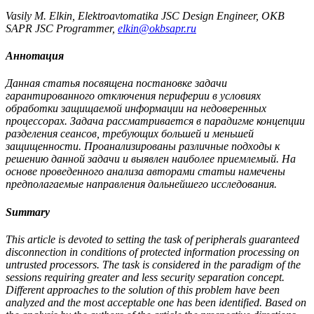
Vasily M. Elkin, Elektroavtomatika JSC Design Engineer, OKB
SAPR JSC Programmer,
elkin@okbsapr.ru
Аннотация
Данная статья посвящена постановке задачи
гарантированного отключения периферии в условиях
обработки защищаемой информации на недоверенных
процессорах. Задача рассматривается в парадигме концепции
разделения сеансов, требующих большей и меньшей
защищенности. Проанализированы различные подходы к
решению данной задачи и выявлен наиболее приемлемый. На
основе проведенного анализа авторами статьи намечены
предполагаемые направления дальнейшего исследования.
Summary
This article is devoted to setting the task of peripherals guaranteed
disconnection in conditions of protected information processing on
untrusted processors. The task is considered in the paradigm of the
sessions requiring greater and less security separation concept.
Different approaches to the solution of this problem have been
analyzed and the most acceptable one has been identified. Based on