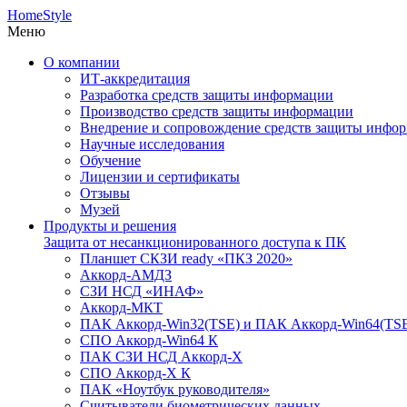
HomeStyle
Меню
О компании
ИТ-аккредитация
Разработка средств защиты информации
Производство средств защиты информации
Внедрение и сопровождение средств защиты инфо
Научные исследования
Обучение
Лицензии и сертификаты
Отзывы
Музей
Продукты и решения
Защита от несанкционированного доступа к ПК
Планшет СКЗИ ready «ПКЗ 2020»
Аккорд-АМДЗ
СЗИ НСД «ИНАФ»
Аккорд-МКТ
ПАК Аккорд-Win32(TSE) и ПАК Аккорд-Win64(TS
СПО Аккорд-Win64 К
ПАК СЗИ НСД Аккорд-X
СПО Аккорд-X К
ПАК «Ноутбук руководителя»
Cчитыватели биометрических данных