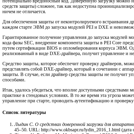
потенциально вредоносный код. Доверенную загрузку можно нар
средств защиты) сложнее, так как недоступна проинициализир
ничем не отличается.
Для обеспечения защиты от неконтролируемого встраивания д
каждом старте ЭВМ до запуска модулей PEI и DXE и невозможн
Гарантированное получение управления до запуска модулей мо
кода фазы SEC, внедрение компонента защиты в PEI Core пред
путем сертификации BIOS и опломбирования корпуса ЭВМ. Од
реализованный в виде DXE-драйвера, получит управление и не
Средство защиты, которое обеспечит проверку драйверов, мож
представлять собой DXE-драйвер, который в сочетании с аппа
защиты. В случае, если драйвер средства защиты не получит у
способами.
Итак, удалось убедиться, что вполне доступными средствами 
практике в стендовых условиях. В то же время эта угроза мож
управление при старте, проводить аутентификацию и проверку 
Список литературы
Лыдин
C. О средствах доверенной загрузки для аппара
45–50. URL: http://www.okbsapr.ru/lydin_2016_1.html (дата