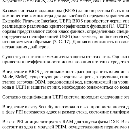
Keywords: UEFI BIOS, DXE Phase, PEI Phase, Boot Firmware Vol
Базовая система ввода-вывода (BIOS) давно перестала быть п
компонентов компьютера для дальнейшей передачи управления
Extensible Firmware Interface, UEFI) BIOS приобретает черты
реализацию различных криптографических функций [1]. UEFI 
образы представляют собой класс файлов, определенных специ
определены спецификацией UEFI (boot services, runtime servic
исполняемыми образами [3. С. 17]. Данная возможность позвол
встраивания драйверов.
Существуют штатные механизмы защиты от этих атак. Однако п
привести к неэффективности использования штатных средств 
Внедрение в BIOS дает возможность распространить влияние в
Mode, SMM), существующие средства защиты, загрузчики, гипе
этапов загрузки ЭВМ, вредоносный код, исполняемый на уровн
кода в UEFI и защиты от них, необходимо ознакомиться со все
Согласно спецификации UEFI система проходит следующие этапы заг
Внедрение в фазу Security невозможно из-за проприетарности д
в фазу PEI передается адрес и размер стека, состояние платформ
В фазе PEI инициализируется RAM для запуска фазы DXE. В ф
состоит из ядра и модулей PEIM, осуществляющих первичную 