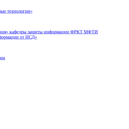
ые технологии»
вания» кафедры защиты информации ФРКТ МФТИ
нформации от НСД»
ции