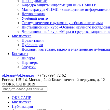
Преподаватели
Кафедра защиты информации ФРКТ МФТИ
Магистратура ФПМИ «Защищенные информационн
Летняя школа
Учебный центр
Сотрудничество с вузами и учебными центрами
Дистанционный курс «Основы научного исследо
Дистанционный курс «Меры и средства защиты и
Библиотека
Презентации
Публикации
Доклады, интервью, видео и электронные публика
Контакты
Дилеры
Партнеры
Закупки
okbsapr@okbsapr.ru
+7 (495) 994-72-62
Россия, 115114, Москва, 2-ой Кожевнический переулок, д. 12
© ОКБ, САПР 2019
ОКБ САПР
Библиотека
Публикации