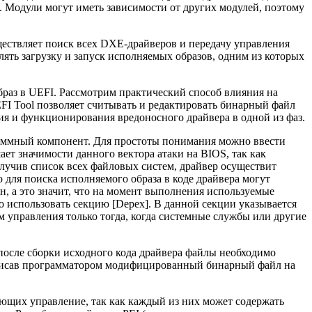
I. Модули могут иметь зависимости от других модулей, поэтому
ществляет поиск всех DXE-драйверов и передачу управления
ть загрузку и запуск исполняемых образов, одним из которых
браз в UEFI. Рассмотрим практический способ влияния на
FI Tool позволяет считывать и редактировать бинарный файл
я и функционирования вредоносного драйвера в одной из фаз.
раммный компонент. Для простоты понимания можно ввести
т значимости данного вектора атаки на BIOS, так как
лучив список всех файловых систем, драйвер осуществит
то для поиска исполняемого образа в коде драйвера могут
, а это значит, что на момент выполнения используемые
 использовать секцию [Depex]. В данной секции указывается
 управления только тогда, когда системные службы или другие
осле сборки исходного кода драйвера файлы необходимо
аписав программатором модифицированный бинарный файл на
ющих управление, так как каждый из них может содержать