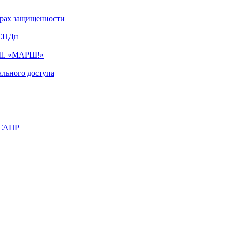
турах защищенности
ИСПДн
ell. «МАРШ!»
льного доступа
 САПР