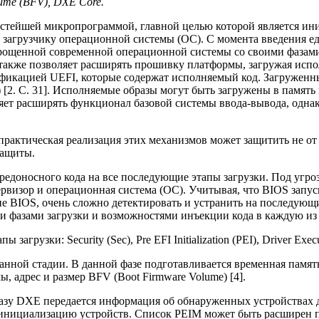
ume (BFV), DXE Core.
ростейшей микропрограммой, главной целью которой является ин
 загрузчику операционной системы (ОС). С момента введения е
 упрощенной современной операционной системы со своими фазам
также позволяет расширять прошивку платформы, загружая исп
фикацией UEFI, которые содержат исполняемый код. Загруженны
es) [2. С. 31]. Исполняемые образы могут быть загружены в памят
яет расширять функционал базовой системы ввода-вывода, однак
рактическая реализация этих механизмов может защитить не от
защиты.
редоносного кода на все последующие этапы загрузки. Под угро
рвизор и операционная система (ОС). Учитывая, что BIOS запу
е BIOS, очень сложно детектировать и устранить на последующ
ми фазами загрузки и возможностями инъекции кода в каждую из
рузки: Security (Sec), Pre EFI Initialization (PEI), Driver Execu
анной стадии. В данной фазе подготавливается временная память
ы, адрес и размер BFV (Boot Firmware Volume) [4].
азу DXE передается информация об обнаруженных устройствах д
инициализацию устройств. Список PEIM может быть расширен пу