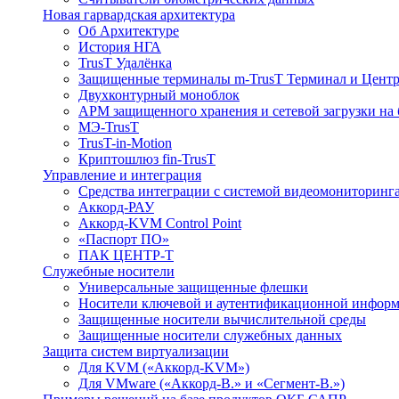
Новая гарвардская архитектура
Об Архитектуре
История НГА
TrusT Удалёнка
Защищенные терминалы m-TrusT Терминал и Центр
Двухконтурный моноблок
АРМ защищенного хранения и сетевой загрузки на 
МЭ-TrusT
TrusT-in-Motion
Криптошлюз fin-TrusT
Управление и интеграция
Средства интеграции с системой видеомониторинг
Аккорд-РАУ
Аккорд-KVM Control Point
«Паспорт ПО»
ПАК ЦЕНТР-Т
Служебные носители
Универсальные защищенные флешки
Носители ключевой и аутентификационной инфор
Защищенные носители вычислительной среды
Защищенные носители служебных данных
Защита систем виртуализации
Для KVM («Аккорд-KVM»)
Для VMware («Аккорд-В.» и «Сегмент-В.»)