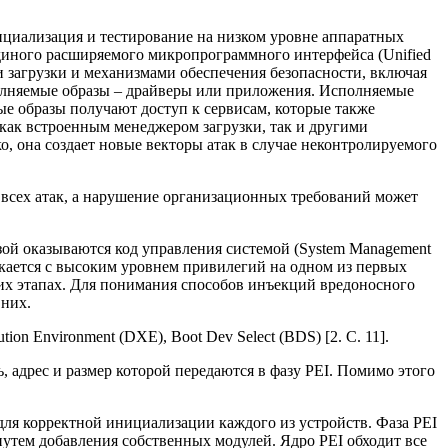
ициализация и тестирование на низком уровне аппаратных
диного расширяемого микропрограммного интерфейса (Unified
и загрузки и механизмами обеспечения безопасности, включая
олняемые образы – драйверы или приложения. Исполняемые
е образы получают доступ к сервисам, которые также
ь как встроенным менеджером загрузки, так и другими
о, она создает новые векторы атак в случае неконтролируемого
 всех атак, а нарушение организационных требований может
зой оказываются код управления системой (System Management
скается с высоким уровнем привилегий на одном из первых
их этапах. Для понимания способов инъекций вредоносного
 них.
tion Environment (DXE), Boot Dev Select (BDS) [2. С. 11].
, адрес и размер которой передаются в фазу PEI. Помимо этого
ля корректной инициализации каждого из устройств. Фаза PEI
тем добавления собственных модулей. Ядро PEI обходит все