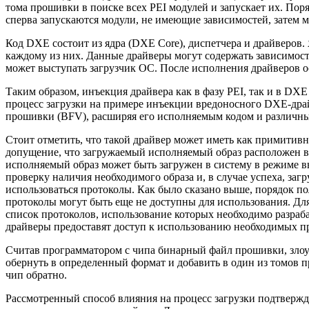
тома прошивки в поиске всех PEI модулей и запускает их. Пор
сперва запускаются модули, не имеющие зависимостей, затем мо
Код DXE состоит из ядра (DXE Core), диспетчера и драйверов
каждому из них. Данные драйверы могут содержать зависимост
может выступать загрузчик ОС. После исполнения драйверов ос
Таким образом, инъекция драйвера как в фазу PEI, так и в DX
процесс загрузки на примере инъекции вредоносного DXE-драй
прошивки (BFV), расширяя его исполняемым кодом и различны
Стоит отметить, что такой драйвер может иметь как примити
допущение, что загружаемый исполняемый образ расположен в 
исполняемый образ может быть загружен в систему в режиме 
проверку наличия необходимого образа и, в случае успеха, загр
использоваться протоколы. Как было сказано выше, порядок по
протоколы могут быть еще не доступны для использования. Дл
список протоколов, использование которых необходимо разраб
драйверы предоставят доступ к использованию необходимых пр
Считав программатором с чипа бинарный файл прошивки, зло
обернуть в определенный формат и добавить в один из томов
чип обратно.
Рассмотренный способ влияния на процесс загрузки подтвержд