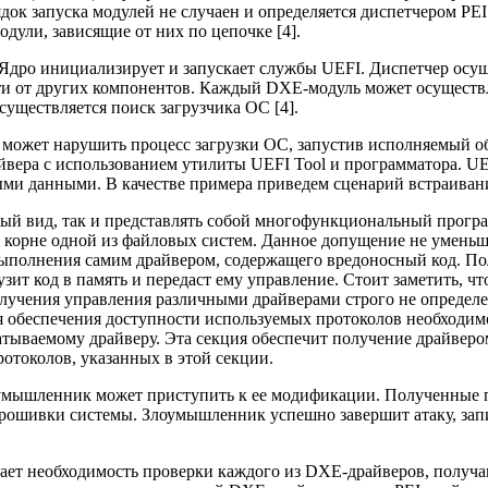
ядок запуска модулей не случаен и определяется диспетчером PE
дули, зависящие от них по цепочке [4].
. Ядро инициализирует и запускает службы UEFI. Диспетчер осу
и от других компонентов. Каждый DXE-модуль может осуществля
уществляется поиск загрузчика ОС [4].
E может нарушить процесс загрузки ОС, запустив исполняемый о
вера с использованием утилиты UEFI Tool и программатора. UE
ми данными. В качестве примера приведем сценарий встраивани
вный вид, так и представлять собой многофункциональный прог
корне одной из файловых систем. Данное допущение не уменьшае
выполнения самим драйвером, содержащего вредоносный код. По
узит код в память и передаст ему управление. Стоит заметить, ч
лучения управления различными драйверами строго не определен
я обеспечения доступности используемых протоколов необходимо
атываемому драйверу. Эта секция обеспечит получение драйвером
отоколов, указанных в этой секции.
умышленник может приступить к ее модификации. Полученные п
 прошивки системы. Злоумышленник успешно завершит атаку, з
ает необходимость проверки каждого из DXE-драйверов, получа