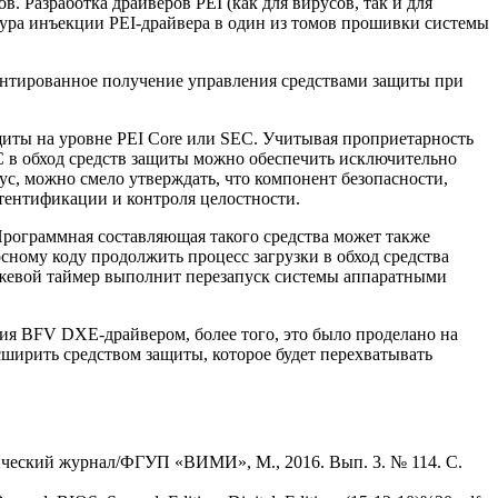
 Разработка драйверов PEI (как для вирусов, так и для
дура инъекции PEI-драйвера в один из томов прошивки системы
антированное получение управления средствами защиты при
щиты на уровне PEI Core или SEC. Учитывая проприетарность
С в обход средств защиты можно обеспечить исключительно
, можно смело утверждать, что компонент безопасности,
тентификации и контроля целостности.
Программная составляющая такого средства может также
ному коду продолжить процесс загрузки в обход средства
рожевой таймер выполнит перезапуск системы аппаратными
ия BFV DXE-драйвером, более того, это было проделано на
сширить средством защиты, которое будет перехватывать
ический журнал/ФГУП «ВИМИ», М., 2016. Вып. 3. № 114. С.