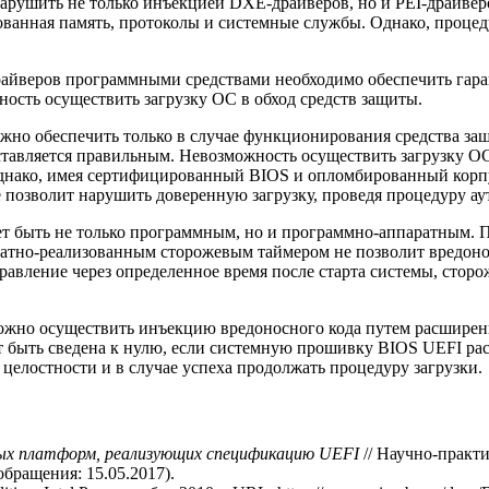
ушить не только инъекцией DXE-драйверов, но и PEI-драйверов.
ованная память, протоколы и системные службы. Однако, проце
райверов программными средствами необходимо обеспечить гар
ость осуществить загрузку ОС в обход средств защиты.
жно обеспечить только в случае функционирования средства за
ставляется правильным. Невозможность осуществить загрузку О
нако, имея сертифицированный BIOS и опломбированный корпус
 позволит нарушить доверенную загрузку, проведя процедуру ау
ет быть не только программным, но и программно-аппаратным. 
ратно-реализованным сторожевым таймером не позволит вредонос
правление через определенное время после старта системы, сто
можно осуществить инъекцию вредоносного кода путем расширен
ет быть сведена к нулю, если системную прошивку BIOS UEFI ра
целостности и в случае успеха продолжать процедуру загрузки.
тных платформ, реализующих спецификацию UEFI
// Научно-практ
 обращения: 15.05.2017).