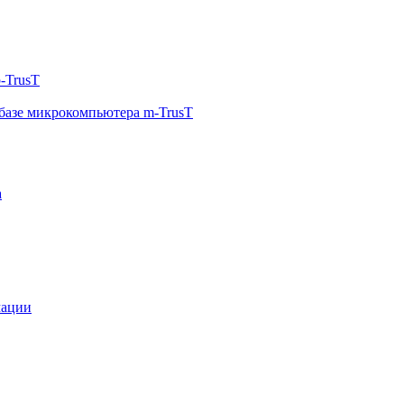
-TrusT
базе микрокомпьютера m-TrusT
а
мации