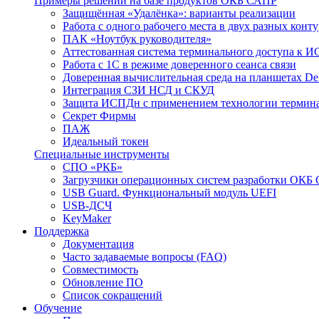
Примеры решений на базе продуктов ОКБ САПР
Защищённая «Удалёнка»: варианты реализации
Работа с одного рабочего места в двух разных кон
ПАК «Ноутбук руководителя»
Аттестованная система терминального доступа к 
Работа с 1С в режиме доверенного сеанса связи
Доверенная вычислительная среда на планшетах D
Интеграция СЗИ НСД и СКУД
Защита ИСПДн с применением технологии термина
Секрет Фирмы
ПАЖ
Идеальный токен
Специальные инструменты
СПО «РКБ»
Загрузчики операционных систем разработки ОКБ
USB Guard. Функциональный модуль UEFI
USB-ДСЧ
KeyMaker
Поддержка
Документация
Часто задаваемые вопросы (FAQ)
Совместимость
Обновление ПО
Список сокращений
Обучение