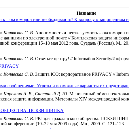
Название
сть – оксюморон или необходимость? К вопросу о защищенном 
:
Конявская С. В.
Анонимность и неотказуемость – оксюморон и
е данными по электронной почте // Комплексная защита инфор
й конференции 15–18 мая 2012 года, Суздаль (Россия). М., 201
:
Конявская С. В.
Ответьте центру! // Information Security/Информ
е PRIVACY
:
Конявская С. В.
Защита ICQ: корпоративное PRIVACY // Informa
ми сообщениями. Угрозы и возможные варианты их предотвра
:
Карелина А. В., Счастный Д. Ю.
Мгновенный обмен текстовым
ексная защита информации. Материалы XIV международной конфер
 ОБЩЕСТВА: ПСКЗИ ШИПКА
:
Конявская С. В.
PKI для гражданского общества: ПСКЗИ ШИПК
й конференции (19–22 мая 2009 года). Мн., 2009. С. 121–123.