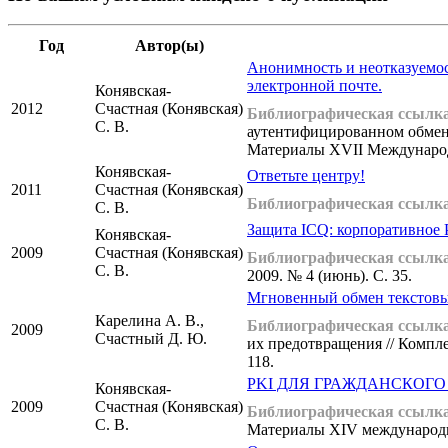
Год
Автор(ы)
Анонимность и неотказуемо
электронной почте.
Конявская-
2012
Счастная (Конявская)
Библиографическая ссылка
С. В.
аутентифицированном обмен
Материалы XVII Международно
Конявская-
Ответьте центру!
2011
Счастная (Конявская)
Библиографическая ссылка
С. В.
Защита ICQ: корпоративно
Конявская-
2009
Счастная (Конявская)
Библиографическая ссылка
С. В.
2009. № 4 (июнь). С. 35.
Мгновенный обмен текстовы
Карелина А. В.,
Библиографическая ссылка
2009
Счастный Д. Ю.
их предотвращения // Компл
118.
PKI ДЛЯ ГРАЖДАНСКОГО
Конявская-
2009
Счастная (Конявская)
Библиографическая ссылка
С. В.
Материалы XIV международно