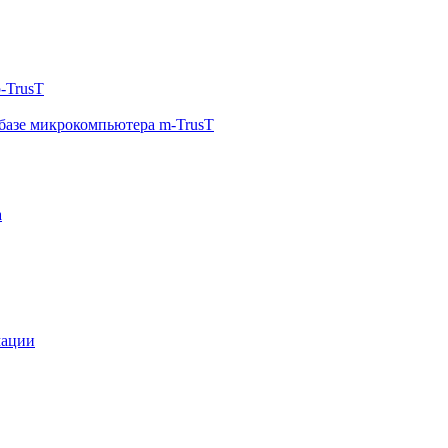
-TrusT
базе микрокомпьютера m-TrusT
а
мации