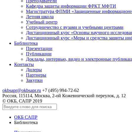
Преподаватели
Кафедра защиты информации ФРКТ МФТИ
Магистратура ФПМИ «Защищенные информационн
Летняя школа
Учебный центр
Сотрудничество с вузами и учебными центрами
Дистанционный курс «Основы научного исследо
Дистанционный курс «Меры и средства защиты и
Библиотека
Презентации
Публикации
Доклады, интервью, видео и электронные публика
Контакты
Дилеры
Партнеры
Закупки
okbsapr@okbsapr.ru
+7 (495) 994-72-62
Россия, 115114, Москва, 2-ой Кожевнический переулок, д. 12
© ОКБ, САПР 2019
ОКБ САПР
Библиотека