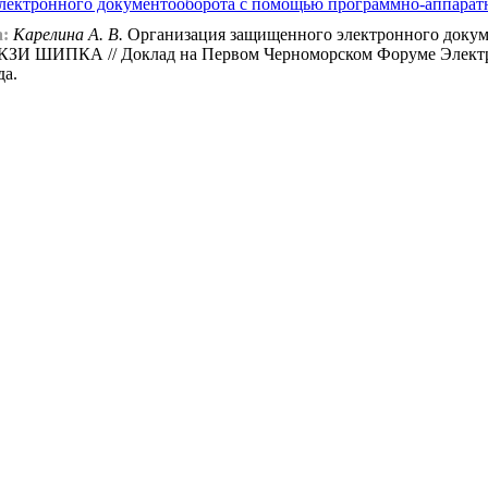
электронного документооборота с помощью программно-аппа
:
Карелина А. В.
Организация защищенного электронного докум
КЗИ ШИПКА // Доклад на Первом Черноморском Форуме Электр
да.