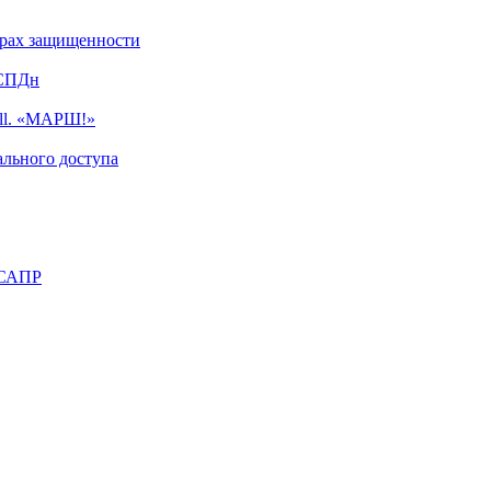
турах защищенности
ИСПДн
ell. «МАРШ!»
льного доступа
 САПР