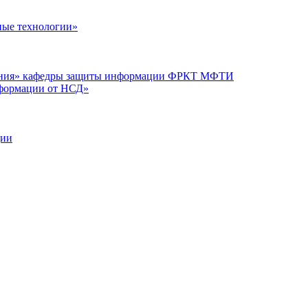
ые технологии»
вания» кафедры защиты информации ФРКТ МФТИ
нформации от НСД»
ции