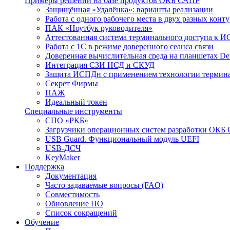
Примеры решений на базе продуктов ОКБ САПР
Защищённая «Удалёнка»: варианты реализации
Работа с одного рабочего места в двух разных кон
ПАК «Ноутбук руководителя»
Аттестованная система терминального доступа к 
Работа с 1С в режиме доверенного сеанса связи
Доверенная вычислительная среда на планшетах D
Интеграция СЗИ НСД и СКУД
Защита ИСПДн с применением технологии термина
Секрет Фирмы
ПАЖ
Идеальный токен
Специальные инструменты
СПО «РКБ»
Загрузчики операционных систем разработки ОКБ
USB Guard. Функциональный модуль UEFI
USB-ДСЧ
KeyMaker
Поддержка
Документация
Часто задаваемые вопросы (FAQ)
Совместимость
Обновление ПО
Список сокращений
Обучение