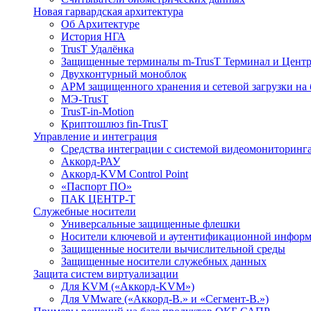
Новая гарвардская архитектура
Об Архитектуре
История НГА
TrusT Удалёнка
Защищенные терминалы m-TrusT Терминал и Центр
Двухконтурный моноблок
АРМ защищенного хранения и сетевой загрузки на 
МЭ-TrusT
TrusT-in-Motion
Криптошлюз fin-TrusT
Управление и интеграция
Средства интеграции с системой видеомониторинг
Аккорд-РАУ
Аккорд-KVM Control Point
«Паспорт ПО»
ПАК ЦЕНТР-Т
Служебные носители
Универсальные защищенные флешки
Носители ключевой и аутентификационной инфор
Защищенные носители вычислительной среды
Защищенные носители служебных данных
Защита систем виртуализации
Для KVM («Аккорд-KVM»)
Для VMware («Аккорд-В.» и «Сегмент-В.»)