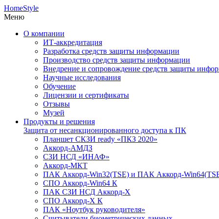
HomeStyle
Меню
О компании
ИТ-аккредитация
Разработка средств защиты информации
Производство средств защиты информации
Внедрение и сопровождение средств защиты инфо
Научные исследования
Обучение
Лицензии и сертификаты
Отзывы
Музей
Продукты и решения
Защита от несанкционированного доступа к ПК
Планшет СКЗИ ready «ПКЗ 2020»
Аккорд-АМДЗ
СЗИ НСД «ИНАФ»
Аккорд-МКТ
ПАК Аккорд-Win32(TSE) и ПАК Аккорд-Win64(TS
СПО Аккорд-Win64 К
ПАК СЗИ НСД Аккорд-X
СПО Аккорд-X К
ПАК «Ноутбук руководителя»
Cчитыватели биометрических данных