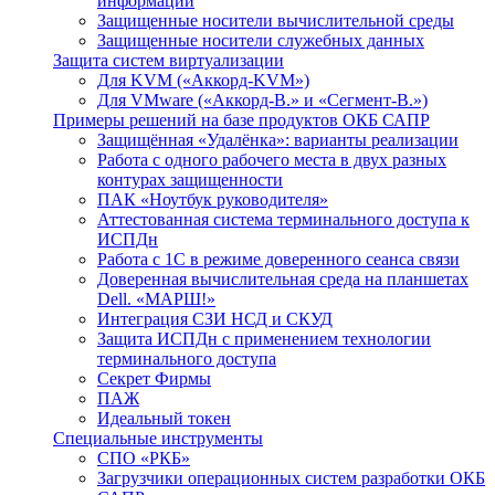
информации
Защищенные носители вычислительной среды
Защищенные носители служебных данных
Защита систем виртуализации
Для KVM («Аккорд-KVM»)
Для VMware («Аккорд-В.» и «Сегмент-В.»)
Примеры решений на базе продуктов ОКБ САПР
Защищённая «Удалёнка»: варианты реализации
Работа с одного рабочего места в двух разных
контурах защищенности
ПАК «Ноутбук руководителя»
Аттестованная система терминального доступа к
ИСПДн
Работа с 1С в режиме доверенного сеанса связи
Доверенная вычислительная среда на планшетах
Dell. «МАРШ!»
Интеграция СЗИ НСД и СКУД
Защита ИСПДн с применением технологии
терминального доступа
Секрет Фирмы
ПАЖ
Идеальный токен
Специальные инструменты
СПО «РКБ»
Загрузчики операционных систем разработки ОКБ