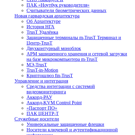
ПАК «Ноутбук руководителя»
Cчитыватели биометрических данных
Новая гарвардская архитектура
Об Архитектуре
История НГА
TrusT Удалёнка
Защищенные терминалы m-TrusT Терминал и
Центр-TrusT
Двухконтурный моноблок
АРМ защищенного хранения и сетевой загрузки
на базе микрокомпьютера m-TrusT
МЭ-TrusT
TrusT-in-Motion
Криптошлюз fin-TrusT
Управление и интеграция
Средства интеграции с системой
видеомониторинга
Аккорд-РАУ
Аккорд-KVM Control Point
«Паспорт ПО»
ПАК ЦЕНТР-Т
Служебные носители
Универсальные защищенные флешки
Носители ключевой и аутентификационной