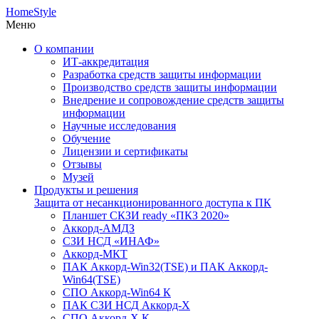
HomeStyle
Меню
О компании
ИТ-аккредитация
Разработка средств защиты информации
Производство средств защиты информации
Внедрение и сопровождение средств защиты
информации
Научные исследования
Обучение
Лицензии и сертификаты
Отзывы
Музей
Продукты и решения
Защита от несанкционированного доступа к ПК
Планшет СКЗИ ready «ПКЗ 2020»
Аккорд-АМДЗ
СЗИ НСД «ИНАФ»
Аккорд-МКТ
ПАК Аккорд-Win32(TSE) и ПАК Аккорд-
Win64(TSE)
СПО Аккорд-Win64 К
ПАК СЗИ НСД Аккорд-X
СПО Аккорд-X К